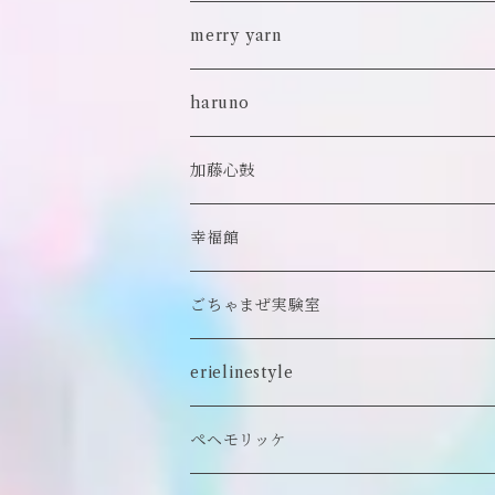
ポンチョ
雑貨
チョーカー
ロンT
パンツ
ブローチ
ぬいぐるみブローチ
ブローチ
merry yarn
キッズ
ヘアバレッタ
Tシャツ
スカート
ぬいぐるみリング
マフラー
帽子
haruno
付け襟
キーホルダー
シューズ/サンダル
ぬいぐるみ鏡
ヘアゴム
加藤心鼓
カードケース
ぬいぐるみ
セットアップ
ぬいぐるみキーホルダー
靴下
ロンT
幸福館
クッション
ぬいぐるみマフラー
キーホルダー
トレーナー
ごちゃまぜ実験室
ステッカー
ロンT
バッグ
erielinestyle
ぬいぐるみヘアピン
CAP
アクセサリー
ピアス/イヤリング
ペヘモリッケ