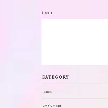
item
CATEGORY
namo.
古着
i-mai-main