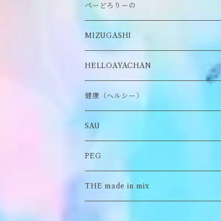
缶バッヂ
other
雑貨
ネックレス
帽子
ぺーどろりーの
ロンT
Tシャツ
マスクチェーン
キーホルダー
靴下
MIZUGASHI
ステッカー・シール
ブローチ
スタイ
帽子
HELLOAYACHAN
チャーム
アクセサリー
ピアス/イヤリング
健康（ヘルシー）
Tシャツ
ロンT
SAU
イヤーマフラー
スウェット/パーカー
ロンT
PEG
Tシャツ
スウェット/パーカー
キーチャーム
THE made in mix
ソックス
Tシャツ
ポーチ