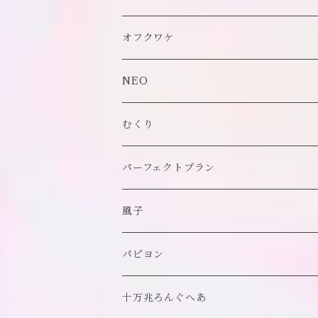
オリジナル
ビスチェ
オフクワケ
付け襟
トップス
NEO
帽子
アウター
財布
むくり
スヌード
付け襟
ポーチ
リング
パーフェクトプラン
チョーカー/ネックレス
bag/巾着
bag/巾着
ピアス/イヤリング
ワンピース
風子
バッグ
パンツ
ピアス/イヤリング
ブローチ
トップス
ぬいぐるみ
パピヨン
バブーシュカ
ヘアアクセサリー
イヤカフ
刺繍キャップ
アウター
刺繍ポーチ
ぬいぐるみ
十万兆ろんぐへあ