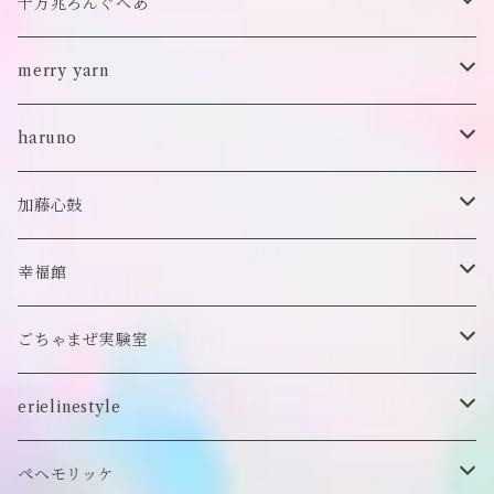
バブーシュカ
ヘアアクセサリー
イヤカフ
刺繍キャップ
アウター
刺繍ポーチ
ぬいぐるみ
十万兆ろんぐへあ
ポンチョ
雑貨
チョーカー
ロンT
パンツ
ブローチ
ぬいぐるみブローチ
ブローチ
merry yarn
キッズ
ヘアバレッタ
Tシャツ
スカート
ぬいぐるみリング
マフラー
帽子
haruno
付け襟
キーホルダー
シューズ/サンダル
ぬいぐるみ鏡
ヘアゴム
加藤心鼓
カードケース
ぬいぐるみ
セットアップ
ぬいぐるみキーホルダー
靴下
ロンT
幸福館
クッション
ぬいぐるみマフラー
キーホルダー
トレーナー
ごちゃまぜ実験室
ステッカー
ロンT
バッグ
erielinestyle
ぬいぐるみヘアピン
CAP
アクセサリー
ピアス/イヤリング
ペヘモリッケ