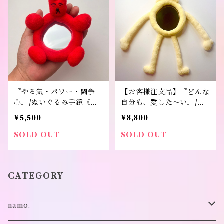
『やる気・パワー・闘争
【お客様注文品】『どんな
心』/ぬいぐるみ手鏡《ド
自分も、愛した〜い』/ぬ
リーミーマート・パピヨ
いぐるみ鏡《ドリーミー･
¥5,500
¥8,800
ン》
マート パピヨン》
SOLD OUT
SOLD OUT
CATEGORY
namo.