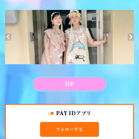
ソックス
Tシャツ
ポーチ
キーホルダー
がま口
アパレル
HP
PAY IDアプリ
フォローする