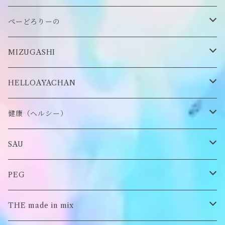
缶バッヂ
other
雑貨
ネックレス
帽子
ぺーどろりーの
ロンT
Tシャツ
マスクチェーン
キーホルダー
靴下
MIZUGASHI
ステッカー・シール
ブローチ
スタイ
帽子
HELLOAYACHAN
チャーム
アクセサリー
ピアス/イヤリング
健康（ヘルシー）
Tシャツ
ロンT
SAU
イヤーマフラー
スウェット/パーカー
ロンT
PEG
Tシャツ
スウェット/パーカー
キーチャーム
THE made in mix