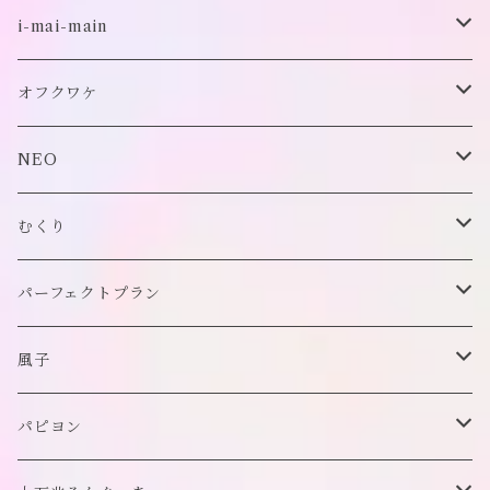
古着
i-mai-main
オリジナル
ビスチェ
オフクワケ
付け襟
トップス
NEO
帽子
アウター
財布
むくり
スヌード
付け襟
ポーチ
リング
パーフェクトプラン
チョーカー/ネックレス
bag/巾着
bag/巾着
ピアス/イヤリング
ワンピース
風子
バッグ
パンツ
ピアス/イヤリング
ブローチ
トップス
ぬいぐるみ
パピヨン