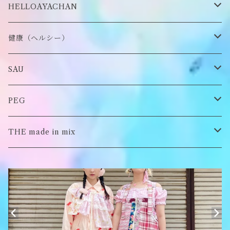
ステッカー・シール
ブローチ
スタイ
帽子
HELLOAYACHAN
チャーム
アクセサリー
ピアス/イヤリング
健康（ヘルシー）
Tシャツ
ロンT
SAU
イヤーマフラー
スウェット/パーカー
ロンT
PEG
Tシャツ
スウェット/パーカー
キーチャーム
THE made in mix
ソックス
Tシャツ
ポーチ
キーホルダー
がま口