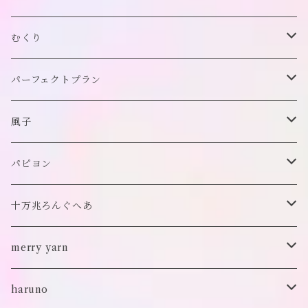
帽子
アウター
財布
むくり
スヌード
付け襟
ポーチ
リング
パーフェクトプラン
チョーカー/ネックレス
bag/巾着
bag/巾着
ピアス/イヤリング
ワンピース
風子
バッグ
パンツ
ピアス/イヤリング
ブローチ
トップス
ぬいぐるみ
パピヨン
バブーシュカ
ヘアアクセサリー
イヤカフ
刺繍キャップ
アウター
刺繍ポーチ
ぬいぐるみ
十万兆ろんぐへあ
ポンチョ
雑貨
チョーカー
ロンT
パンツ
ブローチ
ぬいぐるみブローチ
ブローチ
merry yarn
キッズ
ヘアバレッタ
Tシャツ
スカート
ぬいぐるみリング
マフラー
帽子
haruno