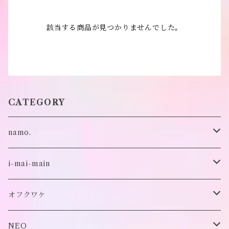
該当する商品が見つかりませんでした。
CATEGORY
namo.
古着
i-mai-main
オリジナル
ビスチェ
オフクワケ
付け襟
トップス
NEO