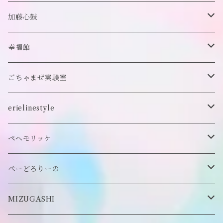
付け襟
キーホルダー
シューズ/サンダル
ぬいぐるみ鏡
ヘアゴム
加藤心鼓
カードケース
ぬいぐるみ
セットアップ
ぬいぐるみキーホルダー
靴下
ロンT
幸福館
クッション
ぬいぐるみマフラー
キーホルダー
トレーナー
ごちゃまぜ実験室
ステッカー
ロンT
バッグ
erielinestyle
ぬいぐるみヘアピン
CAP
アクセサリー
ピアス/イヤリング
ペヘモリッケ
缶バッヂ
other
雑貨
ネックレス
帽子
ぺーどろりーの
ロンT
Tシャツ
マスクチェーン
キーホルダー
靴下
MIZUGASHI