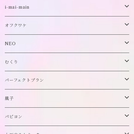
古着
i-mai-main
オリジナル
ビスチェ
オフクワケ
付け襟
トップス
NEO
帽子
アウター
財布
むくり
スヌード
付け襟
ポーチ
リング
パーフェクトプラン
チョーカー/ネックレス
bag/巾着
bag/巾着
ピアス/イヤリング
ワンピース
風子
バッグ
パンツ
ピアス/イヤリング
ブローチ
トップス
ぬいぐるみ
パピヨン