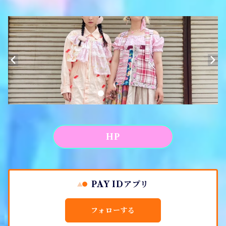
ソックス
Tシャツ
ポーチ
キーホルダー
がま口
アパレル
HP
PAY IDアプリ
フォローする