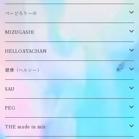
缶バッヂ
other
雑貨
ネックレス
帽子
ぺーどろりーの
ロンT
Tシャツ
マスクチェーン
キーホルダー
靴下
MIZUGASHI
ステッカー・シール
ブローチ
スタイ
帽子
HELLOAYACHAN
チャーム
アクセサリー
ピアス/イヤリング
健康（ヘルシー）
Tシャツ
ロンT
SAU
イヤーマフラー
スウェット/パーカー
ロンT
PEG
Tシャツ
スウェット/パーカー
キーチャーム
THE made in mix