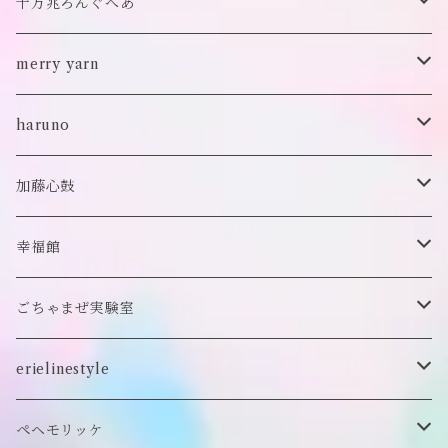
バブーシュカ
ヘアアクセサリー
イヤカフ
刺繍キャップ
アウター
刺繍ポーチ
ぬいぐるみ
十万兆ろんぐへあ
ポンチョ
雑貨
チョーカー
ロンT
パンツ
ブローチ
ぬいぐるみブローチ
ブローチ
merry yarn
キッズ
ヘアバレッタ
Tシャツ
スカート
ぬいぐるみリング
マフラー
帽子
haruno
付け襟
キーホルダー
シューズ/サンダル
ぬいぐるみ鏡
ヘアゴム
加藤心鼓
カードケース
ぬいぐるみ
セットアップ
ぬいぐるみキーホルダー
靴下
ロンT
幸福館
クッション
ぬいぐるみマフラー
キーホルダー
トレーナー
ごちゃまぜ実験室
ステッカー
ロンT
バッグ
erielinestyle
ぬいぐるみヘアピン
CAP
アクセサリー
ピアス/イヤリング
ペヘモリッケ