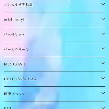
クッション
ぬいぐるみマフラー
キーホルダー
トレーナー
ごちゃまぜ実験室
ステッカー
ロンT
バッグ
erielinestyle
ぬいぐるみヘアピン
CAP
アクセサリー
ピアス/イヤリング
ペヘモリッケ
缶バッヂ
other
雑貨
ネックレス
帽子
ぺーどろりーの
ロンT
Tシャツ
マスクチェーン
キーホルダー
靴下
MIZUGASHI
ステッカー・シール
ブローチ
スタイ
帽子
HELLOAYACHAN
チャーム
アクセサリー
ピアス/イヤリング
健康（ヘルシー）
Tシャツ
ロンT
SAU