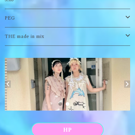
イヤーマフラー
スウェット/パーカー
ロンT
PEG
Tシャツ
スウェット/パーカー
キーチャーム
THE made in mix
ソックス
Tシャツ
ポーチ
キーホルダー
がま口
アパレル
HP