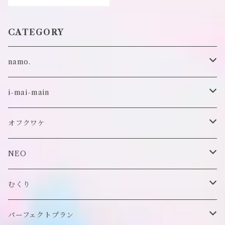
CATEGORY
namo.
古着
i-mai-main
オリジナル
ビスチェ
オフクワケ
付け襟
トップス
NEO
帽子
アウター
財布
むくり
スヌード
付け襟
ポーチ
リング
パーフェクトプラン