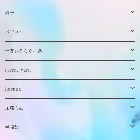
チョーカー/ネックレス
bag/巾着
bag/巾着
ピアス/イヤリング
ワンピース
風子
バッグ
パンツ
ピアス/イヤリング
ブローチ
トップス
ぬいぐるみ
パピヨン
バブーシュカ
ヘアアクセサリー
イヤカフ
刺繍キャップ
アウター
刺繍ポーチ
ぬいぐるみ
十万兆ろんぐへあ
ポンチョ
雑貨
チョーカー
ロンT
パンツ
ブローチ
ぬいぐるみブローチ
ブローチ
merry yarn
キッズ
ヘアバレッタ
Tシャツ
スカート
ぬいぐるみリング
マフラー
帽子
haruno
付け襟
キーホルダー
シューズ/サンダル
ぬいぐるみ鏡
ヘアゴム
加藤心鼓
カードケース
ぬいぐるみ
セットアップ
ぬいぐるみキーホルダー
靴下
ロンT
幸福館