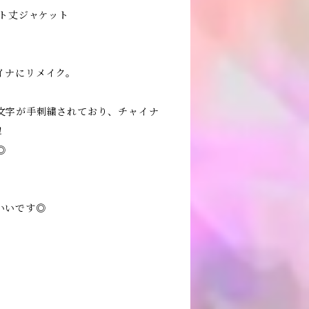
ート丈ジャケット
イナにリメイク。
文字が手刺繍されており、チャイナ
！
◎
いいです◎