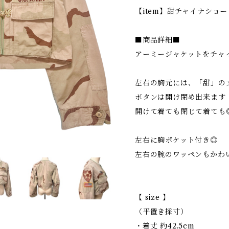
【item】甜チャイナショ
■商品詳細■
アーミージャケットをチャ
左右の胸元には、「甜」の
ボタンは開け閉め出来ます
開けて着ても閉じて着ても
左右に胸ポケット付き◎
左右の腕のワッペンもかわ
【 size 】
（平置き採寸）
・着丈 約42.5cm