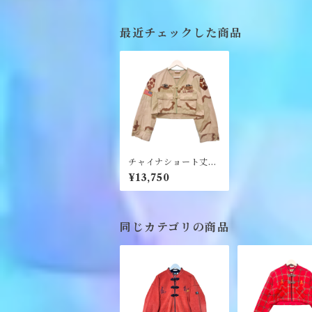
最近チェックした商品
チャイナショート丈ジ
ャケット《オフクワ
¥13,750
ケ》
同じカテゴリの商品