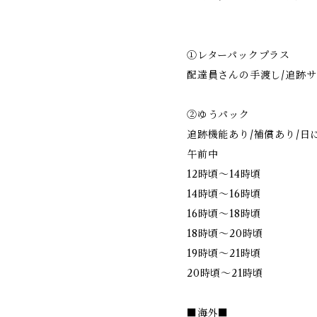
①レターパックプラス
配達員さんの手渡し/追跡サ
②ゆうパック
追跡機能あり/補償あり/日
午前中
12時頃～14時頃
14時頃～16時頃
16時頃～18時頃
18時頃～20時頃
19時頃～21時頃
20時頃～21時頃
■海外■