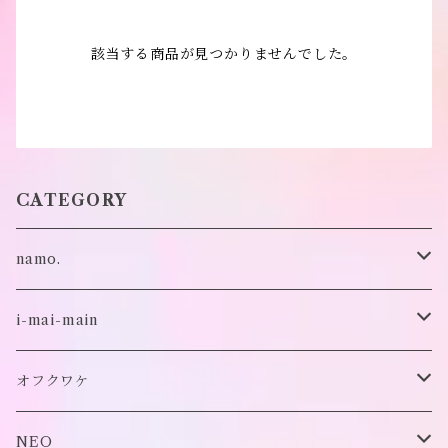
該当する商品が見つかりませんでした。
CATEGORY
namo.
古着
i-mai-main
オリジナル
ビスチェ
オフクワケ
付け襟
トップス
NEO