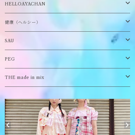
ステッカー・シール
ブローチ
スタイ
帽子
HELLOAYACHAN
チャーム
アクセサリー
ピアス/イヤリング
健康（ヘルシー）
Tシャツ
ロンT
SAU
イヤーマフラー
スウェット/パーカー
ロンT
PEG
Tシャツ
スウェット/パーカー
キーチャーム
THE made in mix
ソックス
Tシャツ
ポーチ
キーホルダー
がま口