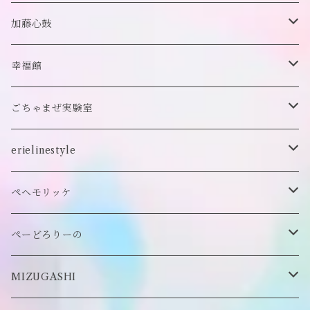
付け襟
キーホルダー
シューズ/サンダル
ぬいぐるみ鏡
ヘアゴム
加藤心鼓
カードケース
ぬいぐるみ
セットアップ
ぬいぐるみキーホルダー
靴下
ロンT
幸福館
クッション
ぬいぐるみマフラー
キーホルダー
トレーナー
ごちゃまぜ実験室
ステッカー
ロンT
バッグ
erielinestyle
ぬいぐるみヘアピン
CAP
アクセサリー
ピアス/イヤリング
ペヘモリッケ
缶バッヂ
other
雑貨
ネックレス
帽子
ぺーどろりーの
ロンT
Tシャツ
マスクチェーン
キーホルダー
靴下
MIZUGASHI