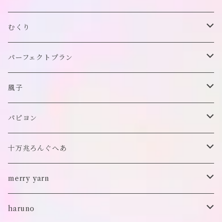
帽子
アウター
財布
むくり
スヌード
付け襟
ポーチ
リング
パーフェクトプラン
チョーカー/ネックレス
bag/巾着
bag/巾着
ピアス/イヤリング
ワンピース
風子
バッグ
パンツ
ピアス/イヤリング
ブローチ
トップス
ぬいぐるみ
パピヨン
バブーシュカ
ヘアアクセサリー
イヤカフ
刺繍キャップ
アウター
刺繍ポーチ
ぬいぐるみ
十万兆ろんぐへあ
ポンチョ
雑貨
チョーカー
ロンT
パンツ
ブローチ
ぬいぐるみブローチ
ブローチ
merry yarn
キッズ
ヘアバレッタ
Tシャツ
スカート
ぬいぐるみリング
マフラー
帽子
haruno