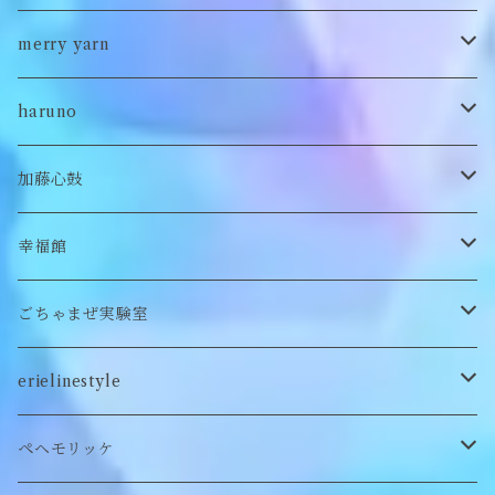
ポンチョ
雑貨
チョーカー
ロンT
パンツ
ブローチ
ぬいぐるみブローチ
ブローチ
merry yarn
キッズ
ヘアバレッタ
Tシャツ
スカート
ぬいぐるみリング
マフラー
帽子
haruno
付け襟
キーホルダー
シューズ/サンダル
ぬいぐるみ鏡
ヘアゴム
加藤心鼓
カードケース
ぬいぐるみ
セットアップ
ぬいぐるみキーホルダー
靴下
ロンT
幸福館
クッション
ぬいぐるみマフラー
キーホルダー
トレーナー
ごちゃまぜ実験室
ステッカー
ロンT
バッグ
erielinestyle
ぬいぐるみヘアピン
CAP
アクセサリー
ピアス/イヤリング
ペヘモリッケ