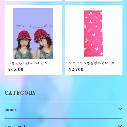
『さくらんぼ味のキャンディ
ワクワクうさぎ手ぬぐい《na
ハット』《merry yarn》
mo.》
¥6,600
¥2,200
CATEGORY
namo.
古着