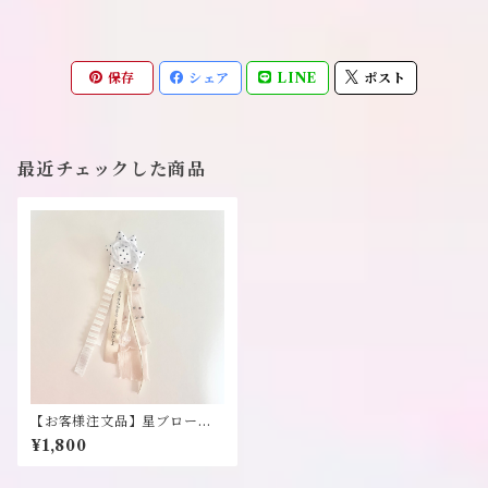
保存
シェア
LINE
ポスト
最近チェックした商品
【お客様注文品】星ブローチ
《十万兆ろんぐへあ》
¥1,800