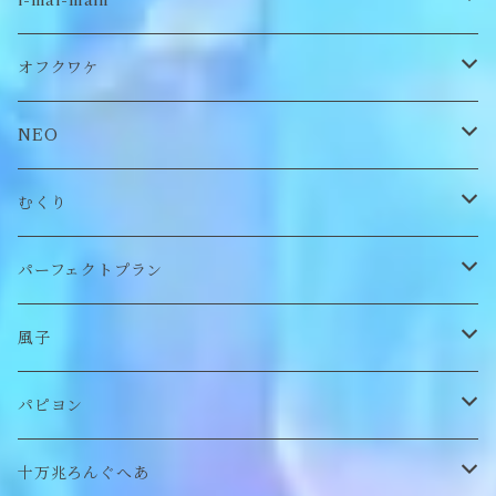
i-mai-main
オリジナル
ビスチェ
オフクワケ
付け襟
トップス
NEO
帽子
アウター
財布
むくり
スヌード
付け襟
ポーチ
リング
パーフェクトプラン
チョーカー/ネックレス
bag/巾着
bag/巾着
ピアス/イヤリング
ワンピース
風子
バッグ
パンツ
ピアス/イヤリング
ブローチ
トップス
ぬいぐるみ
パピヨン
バブーシュカ
ヘアアクセサリー
イヤカフ
刺繍キャップ
アウター
刺繍ポーチ
ぬいぐるみ
十万兆ろんぐへあ