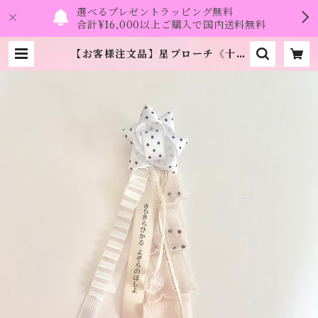
選べるプレゼントラッピング無料
合計¥16,000以上ご購入で国内送料無料
【お客様注文品】星ブローチ《十万
兆ろんぐへあ》 | namo.