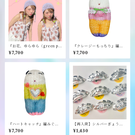
『お花、ゆらゆら（green pu
『クレージーもっちり』編み
rple）』《merry yarn》
ぐるみ《むくり》
¥7,700
¥7,700
『ハートキャッチ』編みぐる
【再入荷】シルバーぎょうざ
み《むくり》
ブローチ《むくり》
¥7,700
¥1,430