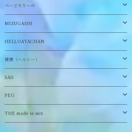
缶バッヂ
other
雑貨
ネックレス
帽子
ぺーどろりーの
ロンT
Tシャツ
マスクチェーン
キーホルダー
靴下
MIZUGASHI
ステッカー・シール
ブローチ
スタイ
帽子
HELLOAYACHAN
チャーム
アクセサリー
ピアス/イヤリング
健康（ヘルシー）
Tシャツ
ロンT
SAU
イヤーマフラー
スウェット/パーカー
ロンT
PEG
Tシャツ
スウェット/パーカー
キーチャーム
THE made in mix
ソックス
Tシャツ
ポーチ