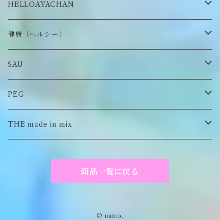
ステッカー・シール
ブローチ
スタイ
帽子
HELLOAYACHAN
チャーム
アクセサリー
ピアス/イヤリング
健康（ヘルシー）
Tシャツ
ロンT
SAU
イヤーマフラー
スウェット/パーカー
ロンT
PEG
Tシャツ
スウェット/パーカー
キーチャーム
THE made in mix
ソックス
Tシャツ
ポーチ
商品一覧に戻る
キーホルダー
がま口
© namo.