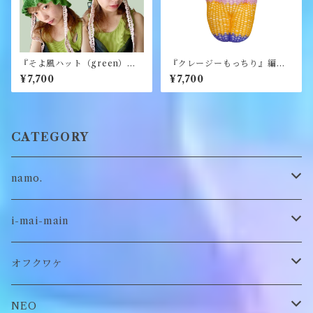
『そよ風ハット（green）』
『クレージーもっちり』編み
《merry yarn》
ぐるみ《むくり》
¥7,700
¥7,700
CATEGORY
namo.
古着
i-mai-main
オリジナル
ビスチェ
オフクワケ
付け襟
トップス
NEO