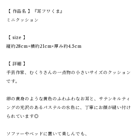
【 作品名 】『耳フワくま』
ミニクッション
【 size 】
縦約28cm×横約21cm×厚み約4.5cm
【 詳細 】
手芸作家、むくりさんの一点物の小さいサイズのクッション
です。
卵の黄身のような黄色のふわふわなお耳と、サテンキルティ
ングの光沢のあるパステルの水色に、丁寧にお顔が縫い付け
られています◎
ソファーやベッドに置いて楽しんでも、