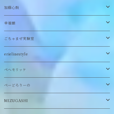
付け襟
キーホルダー
シューズ/サンダル
ぬいぐるみ鏡
ヘアゴム
加藤心鼓
カードケース
ぬいぐるみ
セットアップ
ぬいぐるみキーホルダー
靴下
ロンT
幸福館
クッション
ぬいぐるみマフラー
キーホルダー
トレーナー
ごちゃまぜ実験室
ステッカー
ロンT
バッグ
erielinestyle
ぬいぐるみヘアピン
CAP
アクセサリー
ピアス/イヤリング
ペヘモリッケ
缶バッヂ
other
雑貨
ネックレス
帽子
ぺーどろりーの
ロンT
Tシャツ
マスクチェーン
キーホルダー
靴下
MIZUGASHI