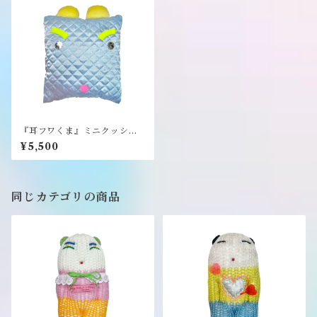
『耳フワくま』ミニクッショ
ン《むくり》
¥5,500
同じカテゴリの商品