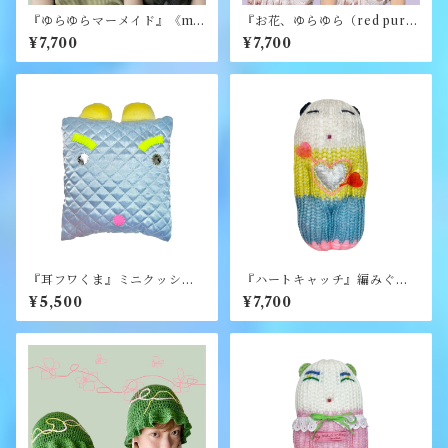
『ゆらゆらマーメイド』《me
『お花、ゆらゆら（red purpl
rry yarn》
e）』《merry yarn》
¥7,700
¥7,700
『耳フワくま』ミニクッショ
『ハートキャッチ』編みぐる
ン《むくり》
み《むくり》
¥5,500
¥7,700