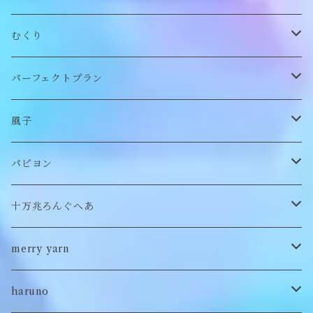
帽子
アウター
財布
むくり
スヌード
付け襟
ポーチ
リング
パーフェクトプラン
チョーカー/ネックレス
bag/巾着
bag/巾着
ピアス/イヤリング
ワンピース
風子
バッグ
パンツ
ピアス/イヤリング
ブローチ
トップス
ぬいぐるみ
パピヨン
バブーシュカ
ヘアアクセサリー
イヤカフ
刺繍キャップ
アウター
刺繍ポーチ
ぬいぐるみ
十万兆ろんぐへあ
ポンチョ
雑貨
チョーカー
ロンT
パンツ
ブローチ
ぬいぐるみブローチ
ブローチ
merry yarn
キッズ
ヘアバレッタ
Tシャツ
スカート
ぬいぐるみリング
マフラー
帽子
haruno