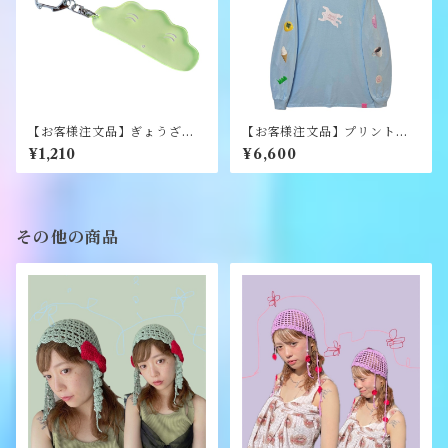
【お客様注文品】ぎょうざア
【お客様注文品】プリントロ
クリルキーホルダー《むく
ンT/Lサイズ/ライトブルー
¥1,210
¥6,600
り》
《むくり》
その他の商品