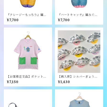
『クレージーもっちり』編み
『ハートキャッチ』編みぐる
ぐるみ《むくり》
み《むくり》
¥7,700
¥7,700
【お客様注文品】ポケット付
【再入荷】シルバーぎょうざ
きプリントTシャツ/ライトピ
ブローチ《むくり》
¥7,150
¥1,430
ンク/Lサイズ《むくり》