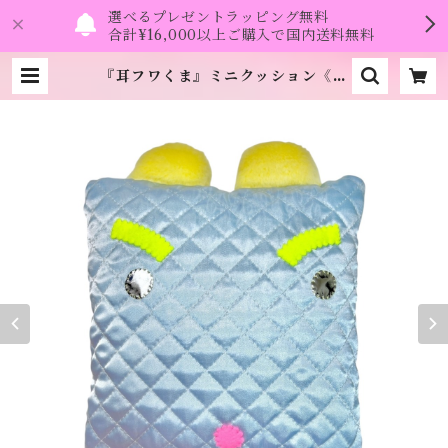
選べるプレゼントラッピング無料
合計¥16,000以上ご購入で国内送料無料
『耳フワくま』ミニクッション《む
くり》 | namo.