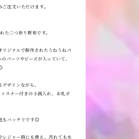
みご注文いただけます。
られた二つ折り財布です。
オリジナルで制作されたうねうねパ
ゃのパーツやビーズが入っていて、
◎
るデザインながら、
ファスナー付きの小銭入れ、お札ポ
性もバッチリです◎
やレジャー時にも使え、汚れても水