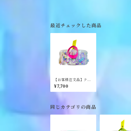
最近チェックした商品
【お客様注文品】クリ
ア二つ折り財布《NE
¥7,700
O》
同じカテゴリの商品