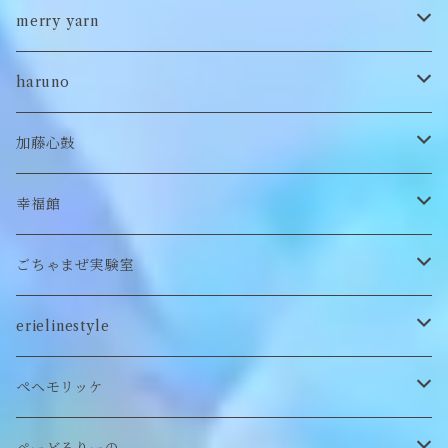
ポンチョ
雑貨
チョーカー
ロンT
パンツ
ブローチ
ぬいぐるみブローチ
ブローチ
merry yarn
キッズ
ヘアバレッタ
Tシャツ
スカート
ぬいぐるみリング
マフラー
帽子
haruno
付け襟
キーホルダー
シューズ/サンダル
ぬいぐるみ鏡
ヘアゴム
加藤心鼓
カードケース
ぬいぐるみ
セットアップ
ぬいぐるみキーホルダー
靴下
ロンT
幸福館
クッション
ぬいぐるみマフラー
キーホルダー
トレーナー
ごちゃまぜ実験室
ステッカー
ロンT
バッグ
erielinestyle
ぬいぐるみヘアピン
CAP
アクセサリー
ピアス/イヤリング
ペヘモリッケ
缶バッヂ
other
雑貨
ネックレス
帽子