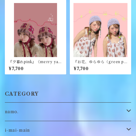
『夕暮れpink』《merry yar
『お花、ゆらゆら（green pu
n》
rple）』《merry yarn》
¥7,700
¥7,700
CATEGORY
namo.
古着
i-mai-main