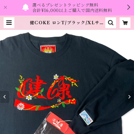
選べるプレゼントラッピング無料
合計¥16,000以上ご購入で国内送料無料
健COKE ロンT/ブラック/XLサイ
ズ 缶バッチとステッカー付き《健康
（ヘルシー）》 | namo.