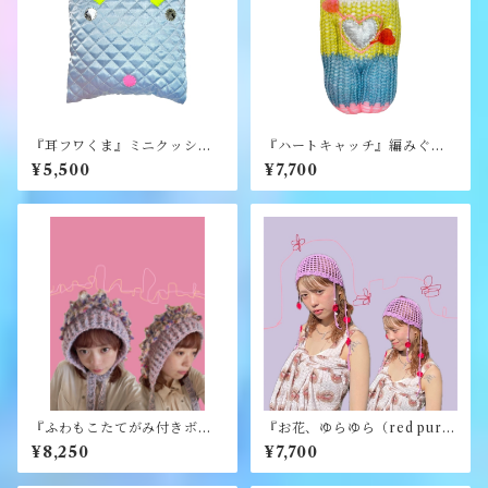
『耳フワくま』ミニクッショ
『ハートキャッチ』編みぐる
ン《むくり》
み《むくり》
¥5,500
¥7,700
『ふわもこたてがみ付きボン
『お花、ゆらゆら（red purpl
ネット』《merry yarn》
e）』《merry yarn》
¥8,250
¥7,700