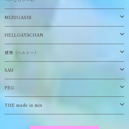
ぺーどろりーの
ロンT
Tシャツ
マスクチェーン
キーホルダー
靴下
MIZUGASHI
ステッカー・シール
ブローチ
スタイ
帽子
HELLOAYACHAN
チャーム
アクセサリー
ピアス/イヤリング
健康（ヘルシー）
Tシャツ
ロンT
SAU
イヤーマフラー
スウェット/パーカー
ロンT
PEG
Tシャツ
スウェット/パーカー
キーチャーム
THE made in mix
ソックス
Tシャツ
ポーチ