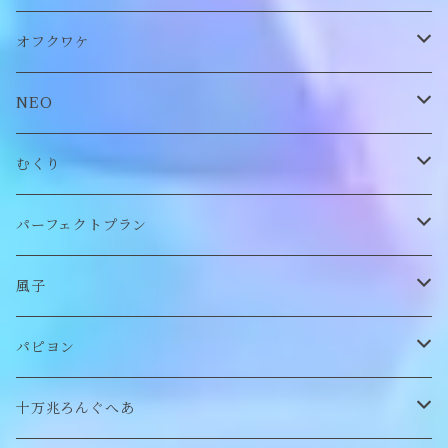
オリジナル
ビスチェ
オフクワケ
付け襟
トップス
NEO
帽子
アウター
財布
むくり
スヌード
付け襟
ポーチ
リング
パーフェクトプラン
チョーカー/ネックレス
bag/巾着
bag/巾着
ピアス/イヤリング
ワンピース
風子
バッグ
パンツ
ピアス/イヤリング
ブローチ
トップス
ぬいぐるみ
パピヨン
バブーシュカ
ヘアアクセサリー
イヤカフ
刺繍キャップ
アウター
刺繍ポーチ
ぬいぐるみ
十万兆ろんぐへあ