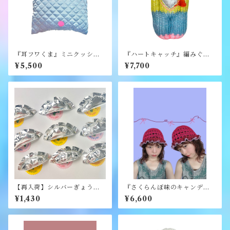
『耳フワくま』ミニクッショ
『ハートキャッチ』編みぐる
ン《むくり》
み《むくり》
¥5,500
¥7,700
【再入荷】シルバーぎょうざ
『さくらんぼ味のキャンディ
ブローチ《むくり》
ハット』《merry yarn》
¥1,430
¥6,600