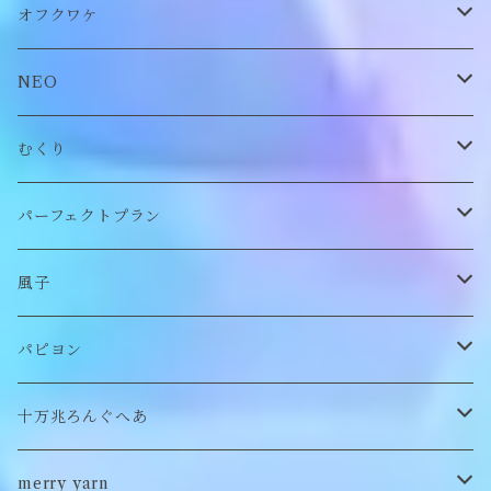
オリジナル
ビスチェ
オフクワケ
付け襟
トップス
NEO
帽子
アウター
財布
むくり
スヌード
付け襟
ポーチ
リング
パーフェクトプラン
チョーカー/ネックレス
bag/巾着
bag/巾着
ピアス/イヤリング
ワンピース
風子
バッグ
パンツ
ピアス/イヤリング
ブローチ
トップス
ぬいぐるみ
パピヨン
バブーシュカ
ヘアアクセサリー
イヤカフ
刺繍キャップ
アウター
刺繍ポーチ
ぬいぐるみ
十万兆ろんぐへあ
ポンチョ
雑貨
チョーカー
ロンT
パンツ
ブローチ
ぬいぐるみブローチ
ブローチ
merry yarn