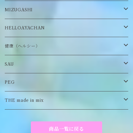
ロンT
Tシャツ
マスクチェーン
キーホルダー
靴下
MIZUGASHI
ステッカー・シール
ブローチ
スタイ
帽子
HELLOAYACHAN
チャーム
アクセサリー
ピアス/イヤリング
健康（ヘルシー）
Tシャツ
ロンT
SAU
イヤーマフラー
スウェット/パーカー
ロンT
PEG
Tシャツ
スウェット/パーカー
キーチャーム
THE made in mix
ソックス
Tシャツ
ポーチ
商品一覧に戻る