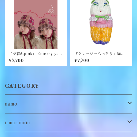
『夕暮れpink』《merry yar
『クレージーもっちり』編み
n》
ぐるみ《むくり》
¥7,700
¥7,700
CATEGORY
namo.
古着
i-mai-main