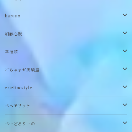
キッズ
ヘアバレッタ
Tシャツ
スカート
ぬいぐるみリング
マフラー
帽子
haruno
付け襟
キーホルダー
シューズ/サンダル
ぬいぐるみ鏡
ヘアゴム
加藤心鼓
カードケース
ぬいぐるみ
セットアップ
ぬいぐるみキーホルダー
靴下
ロンT
幸福館
クッション
ぬいぐるみマフラー
キーホルダー
トレーナー
ごちゃまぜ実験室
ステッカー
ロンT
バッグ
erielinestyle
ぬいぐるみヘアピン
CAP
アクセサリー
ピアス/イヤリング
ペヘモリッケ
缶バッヂ
other
雑貨
ネックレス
帽子
ぺーどろりーの