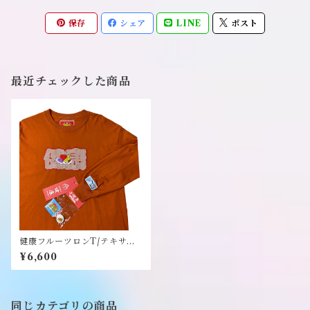
保存
シェア
LINE
ポスト
最近チェックした商品
健康フルーツロンT/テキサス
オレンジ/Mサイズ・XLサイズ
¥6,600
缶バッチとステッカー付き
《健康（ヘルシー）》
同じカテゴリの商品