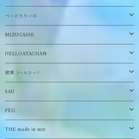
缶バッヂ
other
雑貨
ネックレス
帽子
ぺーどろりーの
ロンT
Tシャツ
マスクチェーン
キーホルダー
靴下
MIZUGASHI
ステッカー・シール
ブローチ
スタイ
帽子
HELLOAYACHAN
チャーム
アクセサリー
ピアス/イヤリング
健康（ヘルシー）
Tシャツ
ロンT
SAU
イヤーマフラー
スウェット/パーカー
ロンT
PEG
Tシャツ
スウェット/パーカー
キーチャーム
THE made in mix