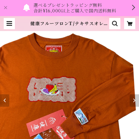
選べるプレゼントラッピング無料
合計¥16,000以上ご購入で国内送料無料
健康フルーツロンT/テキサスオレン
ジ/Mサイズ・XLサイズ 缶バッチと
ステッカー付き《健康（ヘルシ
ー）》 | namo.