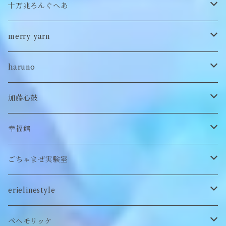
バブーシュカ
ヘアアクセサリー
イヤカフ
刺繍キャップ
アウター
刺繍ポーチ
ぬいぐるみ
十万兆ろんぐへあ
ポンチョ
雑貨
チョーカー
ロンT
パンツ
ブローチ
ぬいぐるみブローチ
ブローチ
merry yarn
キッズ
ヘアバレッタ
Tシャツ
スカート
ぬいぐるみリング
マフラー
帽子
haruno
付け襟
キーホルダー
シューズ/サンダル
ぬいぐるみ鏡
ヘアゴム
加藤心鼓
カードケース
ぬいぐるみ
セットアップ
ぬいぐるみキーホルダー
靴下
ロンT
幸福館
クッション
ぬいぐるみマフラー
キーホルダー
トレーナー
ごちゃまぜ実験室
ステッカー
ロンT
バッグ
erielinestyle
ぬいぐるみヘアピン
CAP
アクセサリー
ピアス/イヤリング
ペヘモリッケ