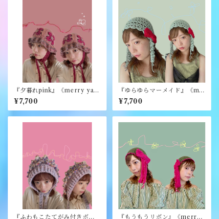
『夕暮れpink』《merry yar
『ゆらゆらマーメイド』《me
n》
rry yarn》
¥7,700
¥7,700
『ふわもこたてがみ付きボン
『もうもうリボン』《merry