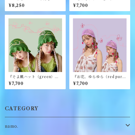
ネット』《merry yarn》
yarn》
¥8,250
¥7,700
『そよ風ハット（green）』
『お花、ゆらゆら（red purpl
《merry yarn》
e）』《merry yarn》
¥7,700
¥7,700
CATEGORY
namo.