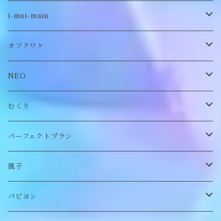
古着
i-mai-main
オリジナル
ビスチェ
オフクワケ
付け襟
トップス
NEO
帽子
アウター
財布
むくり
スヌード
付け襟
ポーチ
リング
パーフェクトプラン
チョーカー/ネックレス
bag/巾着
bag/巾着
ピアス/イヤリング
ワンピース
風子
バッグ
パンツ
ピアス/イヤリング
ブローチ
トップス
ぬいぐるみ
パピヨン