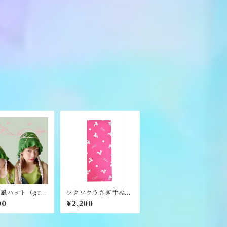
風ハット（gre
ワクワクうさぎ手ぬぐ
《merry yar
い《namo.》
00
¥2,200