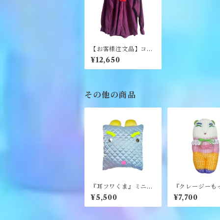
【お客様注文品】コー
デュロイ好好チャイナ
¥12,650
《オフクワケ》
その他の商品
『耳フワくま』ミニク
『クレージーも
ッション《むくり》
り』編みぐるみ
¥5,500
¥7,700
り》