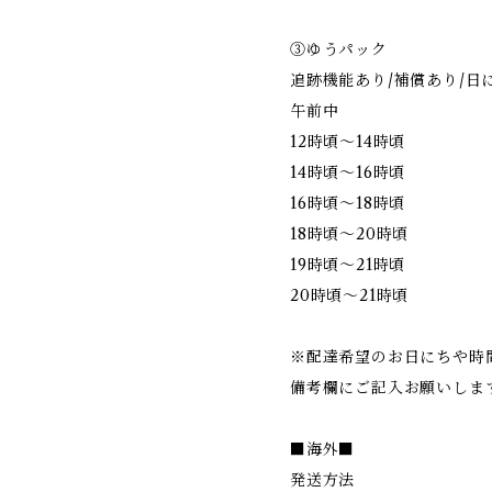
③ゆうパック
追跡機能あり/補償あり/日
午前中
12時頃～14時頃
14時頃～16時頃
16時頃～18時頃
18時頃～20時頃
19時頃～21時頃
20時頃～21時頃
※配達希望のお日にちや時
備考欄にご記入お願いしま
■海外■
発送方法