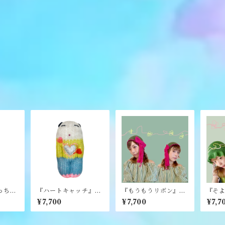
っち
『ハートキャッチ』編
『もうもうリボン』
『そよ
《むく
みぐるみ《むくり》
《merry yarn》
en）』
¥7,700
¥7,700
¥7,7
n》