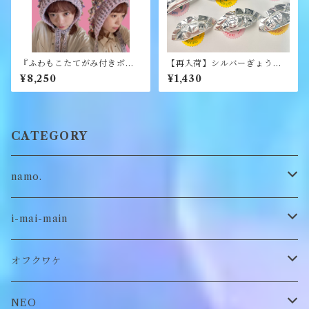
『ふわもこたてがみ付きボン
【再入荷】シルバーぎょうざ
ネット』《merry yarn》
ブローチ《むくり》
¥8,250
¥1,430
CATEGORY
namo.
古着
i-mai-main
オリジナル
ビスチェ
オフクワケ
付け襟
トップス
NEO