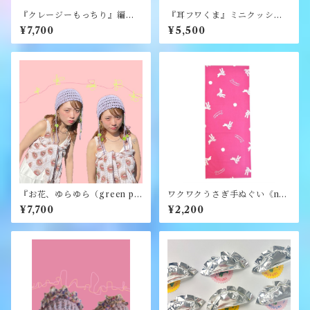
『クレージーもっちり』編み
『耳フワくま』ミニクッショ
ぐるみ《むくり》
ン《むくり》
¥7,700
¥5,500
『お花、ゆらゆら（green pu
ワクワクうさぎ手ぬぐい《na
rple）』《merry yarn》
mo.》
¥7,700
¥2,200