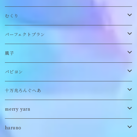
帽子
アウター
財布
むくり
スヌード
付け襟
ポーチ
リング
パーフェクトプラン
チョーカー/ネックレス
bag/巾着
bag/巾着
ピアス/イヤリング
ワンピース
風子
バッグ
パンツ
ピアス/イヤリング
ブローチ
トップス
ぬいぐるみ
パピヨン
バブーシュカ
ヘアアクセサリー
イヤカフ
刺繍キャップ
アウター
刺繍ポーチ
ぬいぐるみ
十万兆ろんぐへあ
ポンチョ
雑貨
チョーカー
ロンT
パンツ
ブローチ
ぬいぐるみブローチ
ブローチ
merry yarn
キッズ
ヘアバレッタ
Tシャツ
スカート
ぬいぐるみリング
マフラー
帽子
haruno