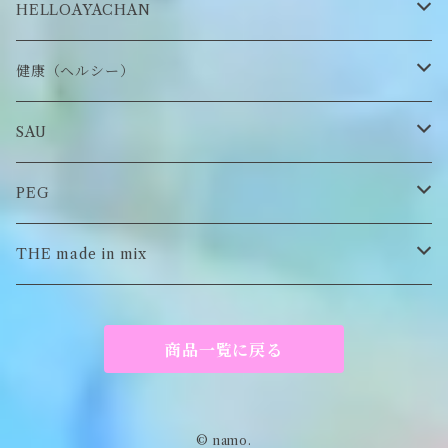
ステッカー・シール
ブローチ
スタイ
帽子
HELLOAYACHAN
チャーム
アクセサリー
ピアス/イヤリング
健康（ヘルシー）
Tシャツ
ロンT
SAU
イヤーマフラー
スウェット/パーカー
ロンT
PEG
Tシャツ
スウェット/パーカー
キーチャーム
THE made in mix
ソックス
Tシャツ
ポーチ
商品一覧に戻る
キーホルダー
がま口
© namo.