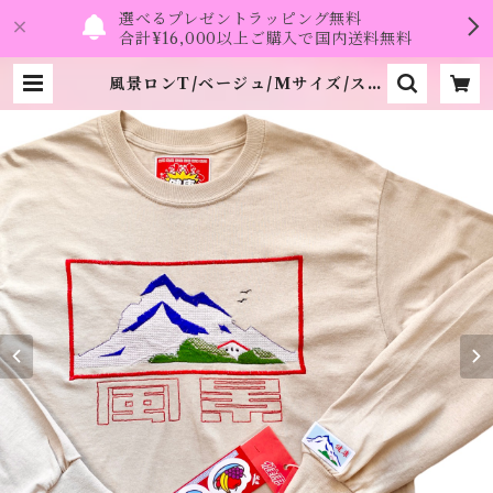
選べるプレゼントラッピング無料
合計¥16,000以上ご購入で国内送料無料
風景ロンT/ベージュ/Mサイズ/ステ
ッカーのノベルティー付き《健康
（ヘルシー）》 | namo.