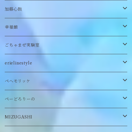
付け襟
キーホルダー
シューズ/サンダル
ぬいぐるみ鏡
ヘアゴム
加藤心鼓
カードケース
ぬいぐるみ
セットアップ
ぬいぐるみキーホルダー
靴下
ロンT
幸福館
クッション
ぬいぐるみマフラー
キーホルダー
トレーナー
ごちゃまぜ実験室
ステッカー
ロンT
バッグ
erielinestyle
ぬいぐるみヘアピン
CAP
アクセサリー
ピアス/イヤリング
ペヘモリッケ
缶バッヂ
other
雑貨
ネックレス
帽子
ぺーどろりーの
ロンT
Tシャツ
マスクチェーン
キーホルダー
靴下
MIZUGASHI