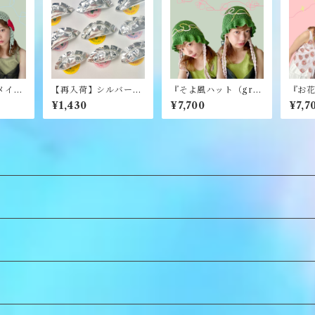
メイ
【再入荷】シルバーぎ
『そよ風ハット（gre
『お花
arn》
ょうざブローチ《むく
en）』《merry yar
een 
¥1,430
¥7,700
¥7,7
り》
n》
rry y