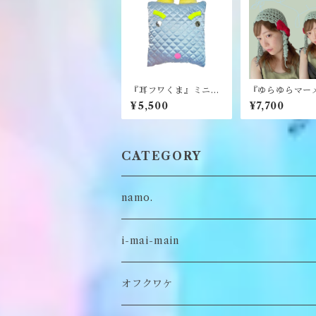
『耳フワくま』ミニク
『ゆらゆらマー
ッション《むくり》
ド』《merry y
¥5,500
¥7,700
CATEGORY
namo.
古着
i-mai-main
オリジナル
ビスチェ
オフクワケ