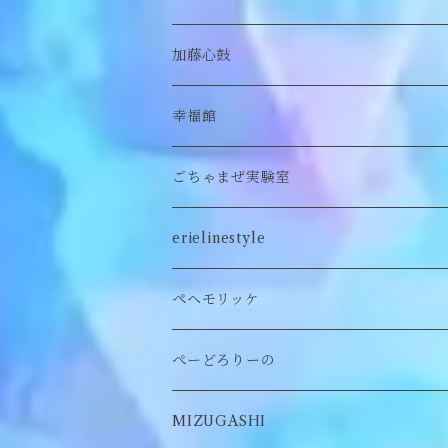
付け襟
キーホルダー
シューズ/サンダル
ぬいぐるみ鏡
ヘアゴム
加藤心鼓
カードケース
ぬいぐるみ
セットアップ
ぬいぐるみキーホルダー
靴下
ロンT
幸福館
クッション
ぬいぐるみマフラー
キーホルダー
トレーナー
ごちゃまぜ実験室
ステッカー
ロンT
バッグ
erielinestyle
ぬいぐるみヘアピン
CAP
アクセサリー
ピアス/イヤリング
ペヘモリッケ
缶バッヂ
other
雑貨
ネックレス
帽子
ぺーどろりーの
ロンT
Tシャツ
マスクチェーン
キーホルダー
靴下
MIZUGASHI