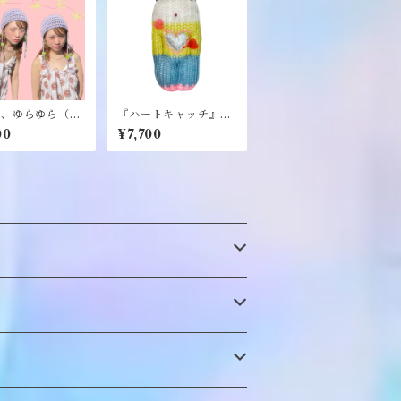
、ゆらゆら（gr
『ハートキャッチ』編
purple）』《me
みぐるみ《むくり》
00
¥7,700
arn》