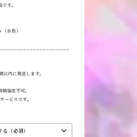
品です。
ェ（水色）
_____________________
時間以内に発送します。
時間指定不可。
料サービスです。
する（必須）