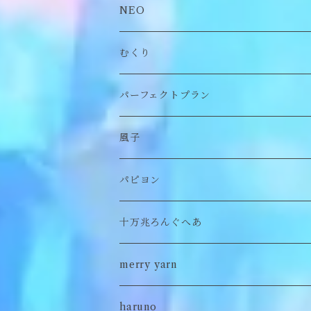
付け襟
トップス
NEO
帽子
アウター
財布
むくり
スヌード
付け襟
ポーチ
リング
パーフェクトプラン
チョーカー/ネックレス
bag/巾着
bag/巾着
ピアス/イヤリング
ワンピース
風子
バッグ
パンツ
ピアス/イヤリング
ブローチ
トップス
ぬいぐるみ
パピヨン
バブーシュカ
ヘアアクセサリー
イヤカフ
刺繍キャップ
アウター
刺繍ポーチ
ぬいぐるみ
十万兆ろんぐへあ
ポンチョ
雑貨
チョーカー
ロンT
パンツ
ブローチ
ぬいぐるみブローチ
ブローチ
merry yarn
キッズ
ヘアバレッタ
Tシャツ
スカート
ぬいぐるみリング
マフラー
帽子
haruno