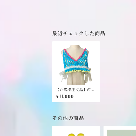
最近チェックした商品
【お客様注文品】ポッ
プなビスチェ（水色）
¥11,000
《i-mai-main》
その他の商品