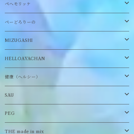
ぬいぐるみヘアピン
CAP
アクセサリー
ピアス/イヤリング
ペヘモリッケ
缶バッヂ
other
雑貨
ネックレス
帽子
ぺーどろりーの
ロンT
Tシャツ
マスクチェーン
キーホルダー
靴下
MIZUGASHI
ステッカー・シール
ブローチ
スタイ
帽子
HELLOAYACHAN
チャーム
アクセサリー
ピアス/イヤリング
健康（ヘルシー）
Tシャツ
ロンT
SAU
イヤーマフラー
スウェット/パーカー
ロンT
PEG
Tシャツ
スウェット/パーカー
キーチャーム
THE made in mix