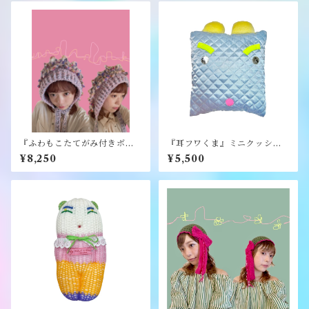
『ふわもこたてがみ付きボン
『耳フワくま』ミニクッショ
ネット』《merry yarn》
ン《むくり》
¥8,250
¥5,500