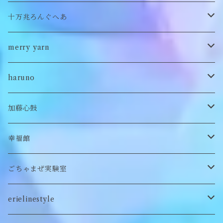
バブーシュカ
ヘアアクセサリー
イヤカフ
刺繍キャップ
アウター
刺繍ポーチ
ぬいぐるみ
十万兆ろんぐへあ
ポンチョ
雑貨
チョーカー
ロンT
パンツ
ブローチ
ぬいぐるみブローチ
ブローチ
merry yarn
キッズ
ヘアバレッタ
Tシャツ
スカート
ぬいぐるみリング
マフラー
帽子
haruno
付け襟
キーホルダー
シューズ/サンダル
ぬいぐるみ鏡
ヘアゴム
加藤心鼓
カードケース
ぬいぐるみ
セットアップ
ぬいぐるみキーホルダー
靴下
ロンT
幸福館
クッション
ぬいぐるみマフラー
キーホルダー
トレーナー
ごちゃまぜ実験室
ステッカー
ロンT
バッグ
erielinestyle