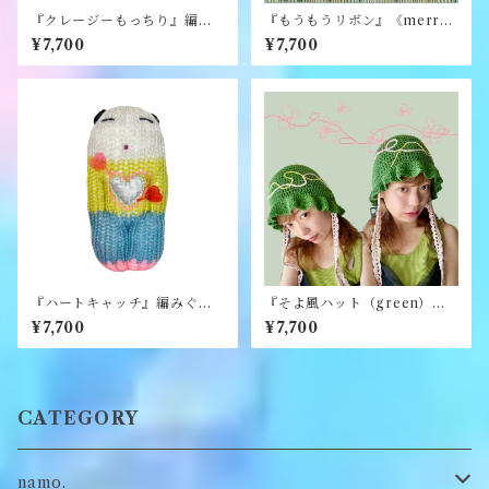
『クレージーもっちり』編み
『もうもうリボン』《merry
ぐるみ《むくり》
yarn》
¥7,700
¥7,700
『ハートキャッチ』編みぐる
『そよ風ハット（green）』
み《むくり》
《merry yarn》
¥7,700
¥7,700
CATEGORY
namo.