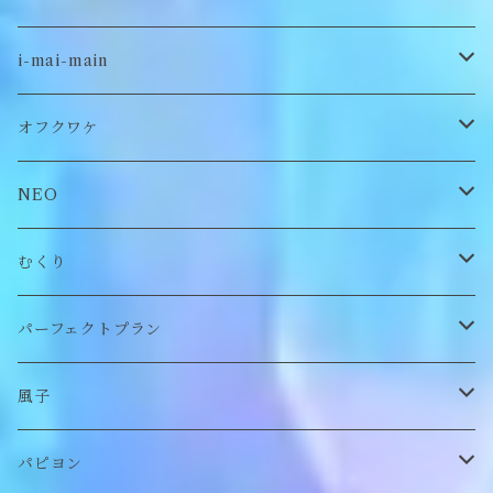
古着
i-mai-main
オリジナル
ビスチェ
オフクワケ
付け襟
トップス
NEO
帽子
アウター
財布
むくり
スヌード
付け襟
ポーチ
リング
パーフェクトプラン
チョーカー/ネックレス
bag/巾着
bag/巾着
ピアス/イヤリング
ワンピース
風子
バッグ
パンツ
ピアス/イヤリング
ブローチ
トップス
ぬいぐるみ
パピヨン