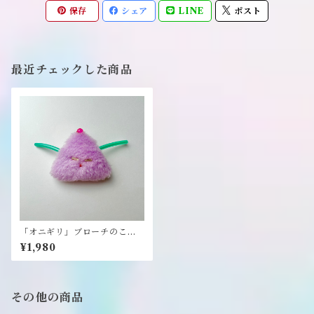
保存
シェア
LINE
ポスト
最近チェックした商品
「オニギリ」ブローチのこど
も《gomi》
¥1,980
その他の商品