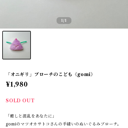
1
/1
「オニギリ」ブローチのこども《gomi》
¥1,980
SOLD OUT
「癒しと混乱をあなたに」
gomiのマツオカサトコさんの手縫いのぬいぐるみブローチ。