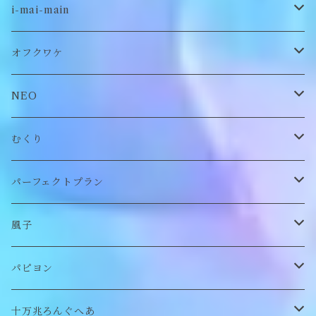
古着
i-mai-main
オリジナル
ビスチェ
オフクワケ
付け襟
トップス
NEO
帽子
アウター
財布
むくり
スヌード
付け襟
ポーチ
リング
パーフェクトプラン
チョーカー/ネックレス
bag/巾着
bag/巾着
ピアス/イヤリング
ワンピース
風子
バッグ
パンツ
ピアス/イヤリング
ブローチ
トップス
ぬいぐるみ
パピヨン
バブーシュカ
ヘアアクセサリー
イヤカフ
刺繍キャップ
アウター
刺繍ポーチ
ぬいぐるみ
十万兆ろんぐへあ