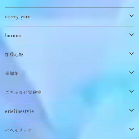
ポンチョ
雑貨
チョーカー
ロンT
パンツ
ブローチ
ぬいぐるみブローチ
ブローチ
merry yarn
キッズ
ヘアバレッタ
Tシャツ
スカート
ぬいぐるみリング
マフラー
帽子
haruno
付け襟
キーホルダー
シューズ/サンダル
ぬいぐるみ鏡
ヘアゴム
加藤心鼓
カードケース
ぬいぐるみ
セットアップ
ぬいぐるみキーホルダー
靴下
ロンT
幸福館
クッション
ぬいぐるみマフラー
キーホルダー
トレーナー
ごちゃまぜ実験室
ステッカー
ロンT
バッグ
erielinestyle
ぬいぐるみヘアピン
CAP
アクセサリー
ピアス/イヤリング
ペヘモリッケ