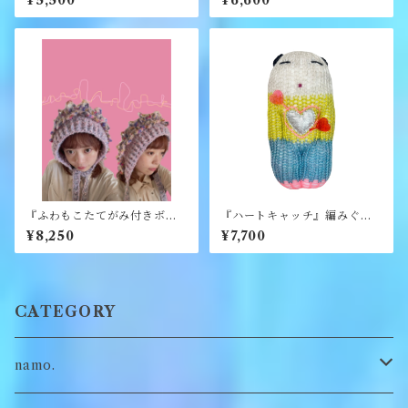
¥5,500
¥6,600
『ふわもこたてがみ付きボン
『ハートキャッチ』編みぐる
ネット』《merry yarn》
み《むくり》
¥8,250
¥7,700
CATEGORY
namo.