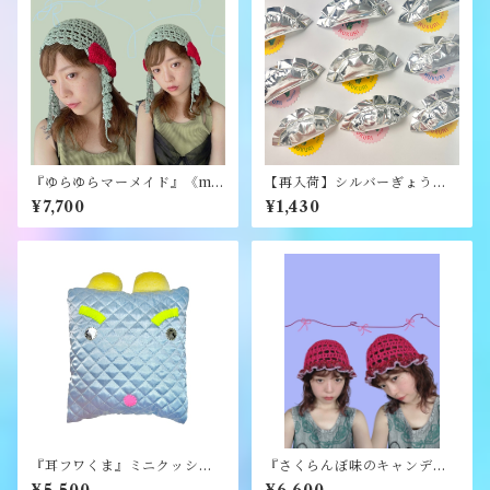
『ゆらゆらマーメイド』《me
【再入荷】シルバーぎょうざ
rry yarn》
ブローチ《むくり》
¥7,700
¥1,430
『耳フワくま』ミニクッショ
『さくらんぼ味のキャンディ
ン《むくり》
ハット』《merry yarn》