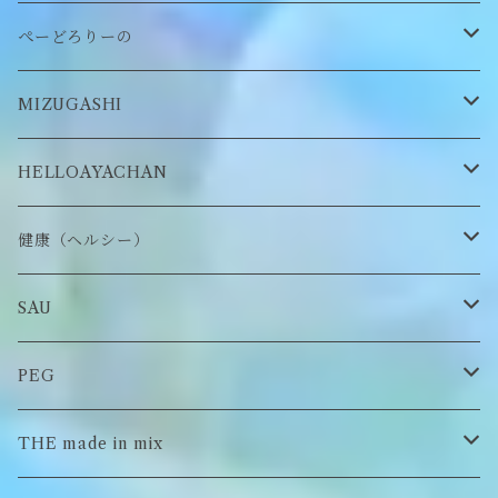
缶バッヂ
other
雑貨
ネックレス
帽子
ぺーどろりーの
ロンT
Tシャツ
マスクチェーン
キーホルダー
靴下
MIZUGASHI
ステッカー・シール
ブローチ
スタイ
帽子
HELLOAYACHAN
チャーム
アクセサリー
ピアス/イヤリング
健康（ヘルシー）
Tシャツ
ロンT
SAU
イヤーマフラー
スウェット/パーカー
ロンT
PEG
Tシャツ
スウェット/パーカー
キーチャーム
THE made in mix