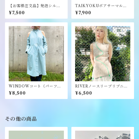
【お客様注文品】発泡シルク
TAIKYOKUボアサーマルワ
スクリーンプリントWINDO
ンピース《パーフェクトプラ
¥7,500
¥7,900
Wパーカー《パーフェクトプ
ン》
ラン》
WINDOWコート《パーフェ
RIVERノースリーブリブニッ
クトプラン》
ト《パーフェクトプラン》
¥8,500
¥6,500
その他の商品