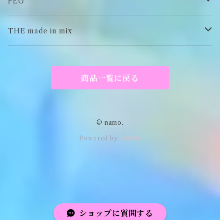
イヤーマフラー
スウェット/パーカー
ロンT
PEG
Tシャツ
スウェット/パーカー
キーチャーム
THE made in mix
ソックス
Tシャツ
ポーチ
商品一覧に戻る
キーホルダー
がま口
© namo.
Powered by
アパレル
ショップに質問する