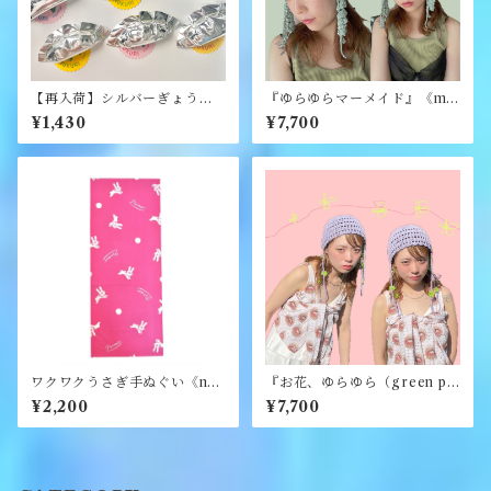
【再入荷】シルバーぎょうざ
『ゆらゆらマーメイド』《me
ブローチ《むくり》
rry yarn》
¥1,430
¥7,700
ワクワクうさぎ手ぬぐい《na
『お花、ゆらゆら（green pu
mo.》
rple）』《merry yarn》
¥2,200
¥7,700