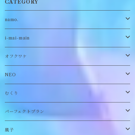
CATEGORY
namo.
古着
i-mai-main
オリジナル
ビスチェ
オフクワケ
付け襟
トップス
NEO
帽子
アウター
財布
むくり
スヌード
付け襟
ポーチ
リング
パーフェクトプラン
チョーカー/ネックレス
bag/巾着
bag/巾着
ピアス/イヤリング
ワンピース
風子