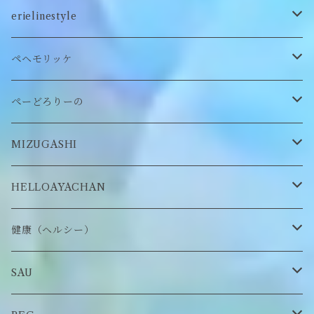
ステッカー
ロンT
バッグ
erielinestyle
ぬいぐるみヘアピン
CAP
アクセサリー
ピアス/イヤリング
ペヘモリッケ
缶バッヂ
other
雑貨
ネックレス
帽子
ぺーどろりーの
ロンT
Tシャツ
マスクチェーン
キーホルダー
靴下
MIZUGASHI
ステッカー・シール
ブローチ
スタイ
帽子
HELLOAYACHAN
チャーム
アクセサリー
ピアス/イヤリング
健康（ヘルシー）
Tシャツ
ロンT
SAU