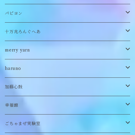
バッグ
パンツ
ピアス/イヤリング
ブローチ
トップス
ぬいぐるみ
パピヨン
バブーシュカ
ヘアアクセサリー
イヤカフ
刺繍キャップ
アウター
刺繍ポーチ
ぬいぐるみ
十万兆ろんぐへあ
ポンチョ
雑貨
チョーカー
ロンT
パンツ
ブローチ
ぬいぐるみブローチ
ブローチ
merry yarn
キッズ
ヘアバレッタ
Tシャツ
スカート
ぬいぐるみリング
マフラー
帽子
haruno
付け襟
キーホルダー
シューズ/サンダル
ぬいぐるみ鏡
ヘアゴム
加藤心鼓
カードケース
ぬいぐるみ
セットアップ
ぬいぐるみキーホルダー
靴下
ロンT
幸福館
クッション
ぬいぐるみマフラー
キーホルダー
トレーナー
ごちゃまぜ実験室