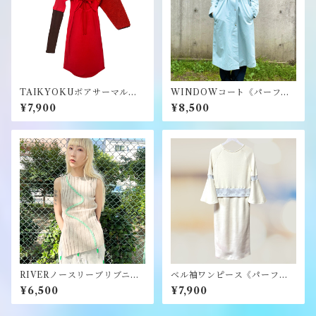
TAIKYOKUボアサーマルワ
WINDOWコート《パーフェ
ンピース《パーフェクトプラ
クトプラン》
¥7,900
¥8,500
ン》
RIVERノースリーブリブニッ
ベル袖ワンピース《パーフェ
ト《パーフェクトプラン》
クトプラン》
¥6,500
¥7,900