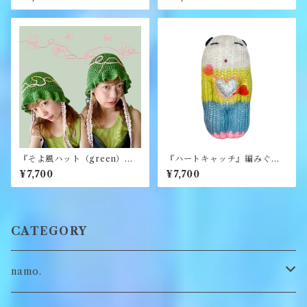
『そよ風ハット（green）』
『ハートキャッチ』編みぐる
《merry yarn》
み《むくり》
¥7,700
¥7,700
CATEGORY
namo.