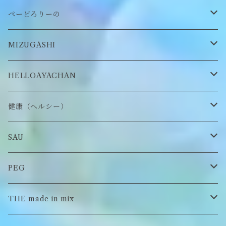
缶バッヂ
other
雑貨
ネックレス
帽子
ぺーどろりーの
ロンT
Tシャツ
マスクチェーン
キーホルダー
靴下
MIZUGASHI
ステッカー・シール
ブローチ
スタイ
帽子
HELLOAYACHAN
チャーム
アクセサリー
ピアス/イヤリング
健康（ヘルシー）
Tシャツ
ロンT
SAU
イヤーマフラー
スウェット/パーカー
ロンT
PEG
Tシャツ
スウェット/パーカー
キーチャーム
THE made in mix