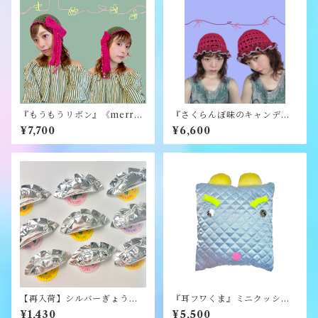
『もうもうリボン』《merry
『さくらんぼ味のキャンディ
yarn》
ハット』《merry yarn》
¥7,700
¥6,600
【再入荷】シルバーぎょうざ
『耳フワくま』ミニクッショ
ブローチ《むくり》
ン《むくり》
¥1,430
¥5,500