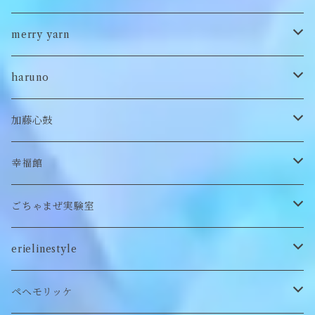
ポンチョ
雑貨
チョーカー
ロンT
パンツ
ブローチ
ぬいぐるみブローチ
ブローチ
merry yarn
キッズ
ヘアバレッタ
Tシャツ
スカート
ぬいぐるみリング
マフラー
帽子
haruno
付け襟
キーホルダー
シューズ/サンダル
ぬいぐるみ鏡
ヘアゴム
加藤心鼓
カードケース
ぬいぐるみ
セットアップ
ぬいぐるみキーホルダー
靴下
ロンT
幸福館
クッション
ぬいぐるみマフラー
キーホルダー
トレーナー
ごちゃまぜ実験室
ステッカー
ロンT
バッグ
erielinestyle
ぬいぐるみヘアピン
CAP
アクセサリー
ピアス/イヤリング
ペヘモリッケ