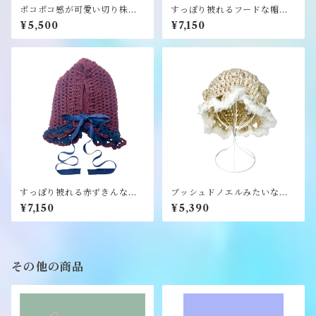
ポコポコ感が可愛い切り株帽
すっぽり被れるフードな帽子
子（コーラルピンク）《i-mai
（黄緑）《i-mai-main》
¥5,500
¥7,150
-main》
すっぽり被れる赤ずきんなフ
ブッシュドノエルみたいな帽
ード帽子《i-mai-main》
子（カフェオレ）《i-mai-mai
¥7,150
¥5,390
n》
その他の商品