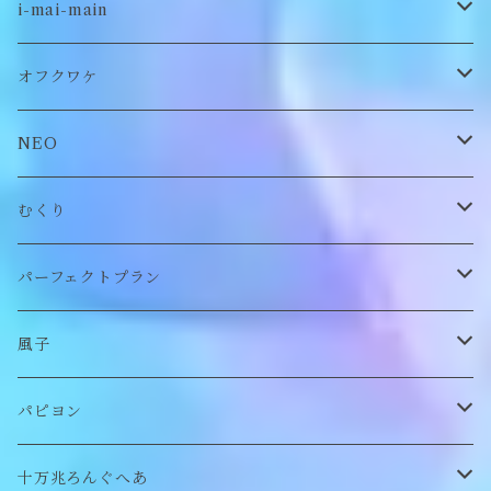
古着
i-mai-main
オリジナル
ビスチェ
オフクワケ
付け襟
トップス
NEO
帽子
アウター
財布
むくり
スヌード
付け襟
ポーチ
リング
パーフェクトプラン
チョーカー/ネックレス
bag/巾着
bag/巾着
ピアス/イヤリング
ワンピース
風子
バッグ
パンツ
ピアス/イヤリング
ブローチ
トップス
ぬいぐるみ
パピヨン
バブーシュカ
ヘアアクセサリー
イヤカフ
刺繍キャップ
アウター
刺繍ポーチ
ぬいぐるみ
十万兆ろんぐへあ