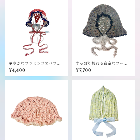
華やかなフラミンゴのバブー
すっぽり被れる夜空なフード
シュカ《i-mai-mainな世界》
帽子《i-mai-main》
¥4,400
¥7,700