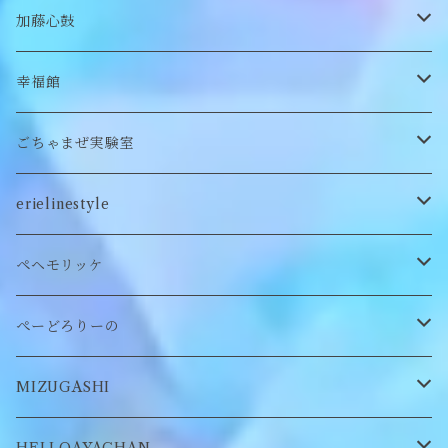
付け襟
キーホルダー
シューズ/サンダル
ぬいぐるみ鏡
ヘアゴム
加藤心鼓
カードケース
ぬいぐるみ
セットアップ
ぬいぐるみキーホルダー
靴下
ロンT
幸福館
クッション
ぬいぐるみマフラー
キーホルダー
トレーナー
ごちゃまぜ実験室
ステッカー
ロンT
バッグ
erielinestyle
ぬいぐるみヘアピン
CAP
アクセサリー
ピアス/イヤリング
ペヘモリッケ
缶バッヂ
other
雑貨
ネックレス
帽子
ぺーどろりーの
ロンT
Tシャツ
マスクチェーン
キーホルダー
靴下
MIZUGASHI
ステッカー・シール
ブローチ
スタイ
帽子