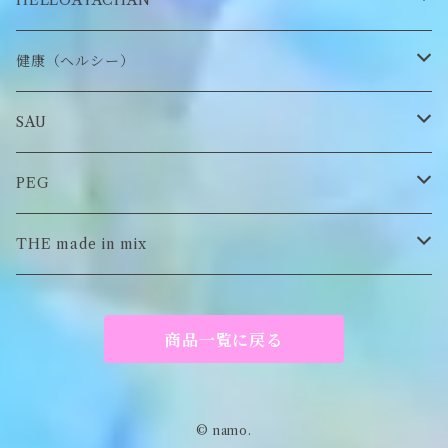
HELLOAYACHAN
チャーム
アクセサリー
ピアス/イヤリング
健康（ヘルシー）
Tシャツ
ロンT
SAU
イヤーマフラー
スウェット/パーカー
ロンT
PEG
Tシャツ
スウェット/パーカー
キーチャーム
THE made in mix
ソックス
Tシャツ
ポーチ
商品一覧に戻る
キーホルダー
がま口
© namo.