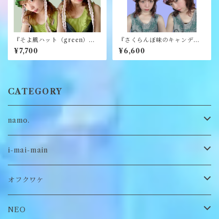
『そよ風ハット（green）』
『さくらんぼ味のキャンディ
《merry yarn》
ハット』《merry yarn》
¥7,700
¥6,600
CATEGORY
namo.
古着
i-mai-main
オリジナル
ビスチェ
オフクワケ
付け襟
トップス
NEO