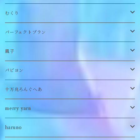
帽子
アウター
財布
むくり
スヌード
付け襟
ポーチ
リング
パーフェクトプラン
チョーカー/ネックレス
bag/巾着
bag/巾着
ピアス/イヤリング
ワンピース
風子
バッグ
パンツ
ピアス/イヤリング
ブローチ
トップス
ぬいぐるみ
パピヨン
バブーシュカ
ヘアアクセサリー
イヤカフ
刺繍キャップ
アウター
刺繍ポーチ
ぬいぐるみ
十万兆ろんぐへあ
ポンチョ
雑貨
チョーカー
ロンT
パンツ
ブローチ
ぬいぐるみブローチ
ブローチ
merry yarn
キッズ
ヘアバレッタ
Tシャツ
スカート
ぬいぐるみリング
マフラー
帽子
haruno