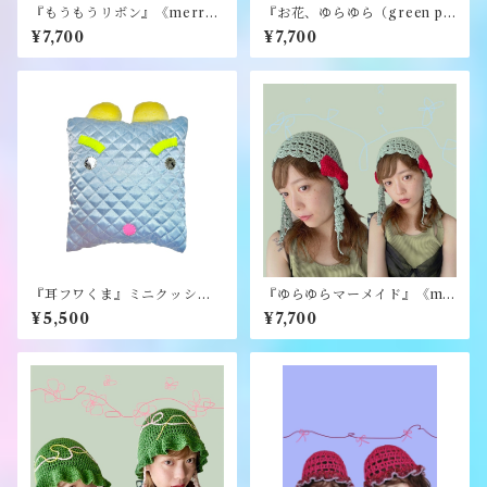
『もうもうリボン』《merry
『お花、ゆらゆら（green pu
yarn》
rple）』《merry yarn》
¥7,700
¥7,700
『耳フワくま』ミニクッショ
『ゆらゆらマーメイド』《me
ン《むくり》
rry yarn》
¥5,500
¥7,700