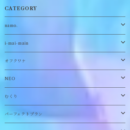
CATEGORY
namo.
古着
i-mai-main
オリジナル
ビスチェ
オフクワケ
付け襟
トップス
NEO
帽子
アウター
財布
むくり
スヌード
付け襟
ポーチ
リング
パーフェクトプラン