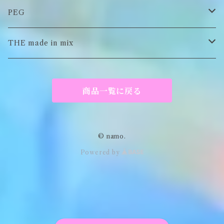
イヤーマフラー
スウェット/パーカー
ロンT
PEG
Tシャツ
スウェット/パーカー
キーチャーム
THE made in mix
ソックス
Tシャツ
ポーチ
商品一覧に戻る
キーホルダー
がま口
© namo.
Powered by
アパレル