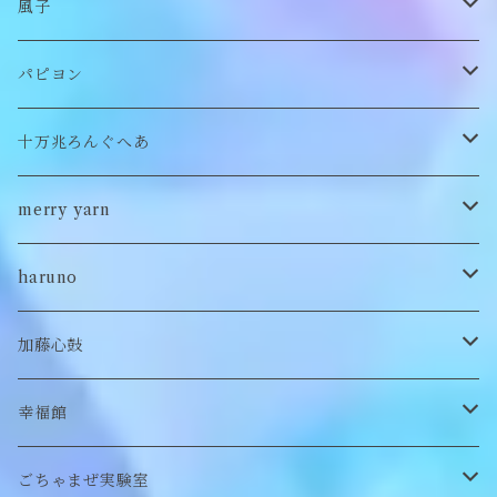
チョーカー/ネックレス
bag/巾着
bag/巾着
ピアス/イヤリング
ワンピース
風子
バッグ
パンツ
ピアス/イヤリング
ブローチ
トップス
ぬいぐるみ
パピヨン
バブーシュカ
ヘアアクセサリー
イヤカフ
刺繍キャップ
アウター
刺繍ポーチ
ぬいぐるみ
十万兆ろんぐへあ
ポンチョ
雑貨
チョーカー
ロンT
パンツ
ブローチ
ぬいぐるみブローチ
ブローチ
merry yarn
キッズ
ヘアバレッタ
Tシャツ
スカート
ぬいぐるみリング
マフラー
帽子
haruno
付け襟
キーホルダー
シューズ/サンダル
ぬいぐるみ鏡
ヘアゴム
加藤心鼓
カードケース
ぬいぐるみ
セットアップ
ぬいぐるみキーホルダー
靴下
ロンT
幸福館
クッション
ぬいぐるみマフラー
キーホルダー
トレーナー
ごちゃまぜ実験室