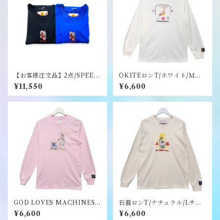
【お客様注文品】2点/SPEED
OKITEロンT/ホワイト/Ｍサ
ロンT &Tシャツ《SAU》
イズ/ノベルティーステッカー
¥11,550
¥6,600
付き《SAU》
GOD LOVES MACHINES
石器ロンT/ナチュラル/Lサイ
ロンT/ライトピンク/Sサイズ/
ズ/ノベルティーステッカー付
¥6,600
¥6,600
ノベルティーステッカー付き
き《SAU》