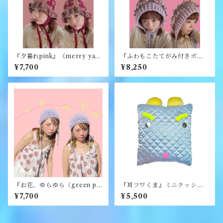
『夕暮れpink』《merry yar
『ふわもこたてがみ付きボン
n》
ネット』《merry yarn》
¥7,700
¥8,250
『お花、ゆらゆら（green pu
『耳フワくま』ミニクッショ
rple）』《merry yarn》
ン《むくり》
¥7,700
¥5,500