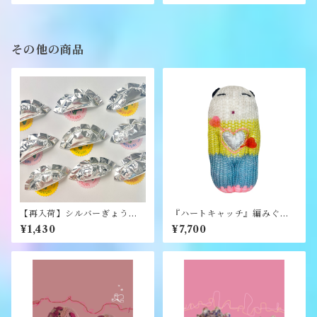
《SAU》
その他の商品
【再入荷】シルバーぎょうざ
『ハートキャッチ』編みぐる
ブローチ《むくり》
み《むくり》
¥1,430
¥7,700