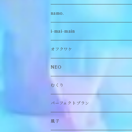
namo.
古着
i-mai-main
オリジナル
ビスチェ
オフクワケ
付け襟
トップス
NEO
帽子
アウター
財布
むくり
スヌード
付け襟
ポーチ
リング
パーフェクトプラン
チョーカー/ネックレス
bag/巾着
bag/巾着
ピアス/イヤリング
ワンピース
風子