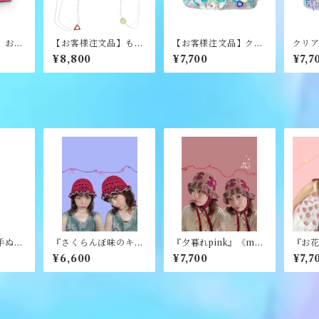
】お花
【お客様注文品】もこ
【お客様注文品】クリ
クリ
O》
もこまる窓リュック
ア二つ折り財布《NE
《NE
¥8,800
¥7,700
¥7,7
《NEO》
O》
手ぬぐ
『さくらんぼ味のキャ
『夕暮れpink』《mer
『お花
ンディハット』《mer
ry yarn》
een 
¥6,600
¥7,700
¥7,7
ry yarn》
rry y