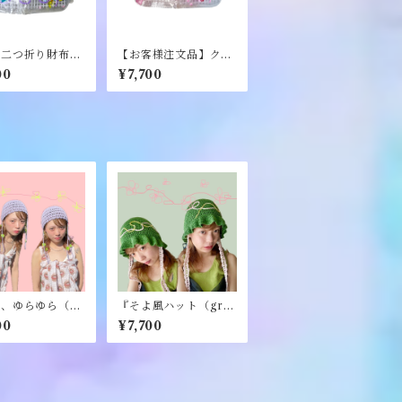
ア二つ折り財布
【お客様注文品】クリ
O》
ア二つ折り財布《NE
00
¥7,700
O》
、ゆらゆら（gr
『そよ風ハット（gre
purple）』《me
en）』《merry yar
00
¥7,700
arn》
n》