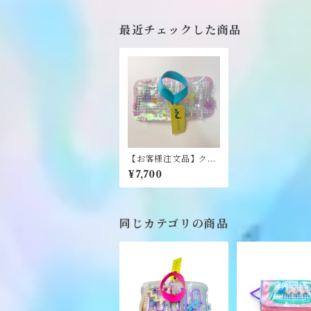
最近チェックした商品
【お客様注文品】クリ
ア二つ折り財布《NE
¥7,700
O》
同じカテゴリの商品