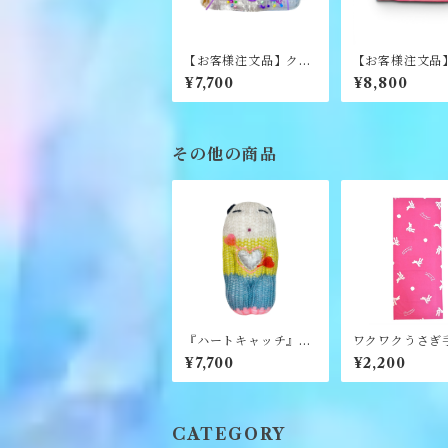
【お客様注文品】クリ
【お客様注文品
ア二つ折り財布《NE
なが財布《NE
¥7,700
¥8,800
O》
その他の商品
『ハートキャッチ』編
ワクワクうさぎ
みぐるみ《むくり》
い《namo.》
¥7,700
¥2,200
CATEGORY