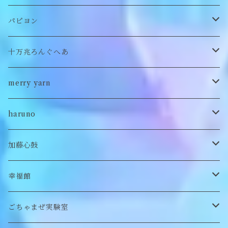
バッグ
パンツ
ピアス/イヤリング
ブローチ
トップス
ぬいぐるみ
パピヨン
バブーシュカ
ヘアアクセサリー
イヤカフ
刺繍キャップ
アウター
刺繍ポーチ
ぬいぐるみ
十万兆ろんぐへあ
ポンチョ
雑貨
チョーカー
ロンT
パンツ
ブローチ
ぬいぐるみブローチ
ブローチ
merry yarn
キッズ
ヘアバレッタ
Tシャツ
スカート
ぬいぐるみリング
マフラー
帽子
haruno
付け襟
キーホルダー
シューズ/サンダル
ぬいぐるみ鏡
ヘアゴム
加藤心鼓
カードケース
ぬいぐるみ
セットアップ
ぬいぐるみキーホルダー
靴下
ロンT
幸福館
クッション
ぬいぐるみマフラー
キーホルダー
トレーナー
ごちゃまぜ実験室