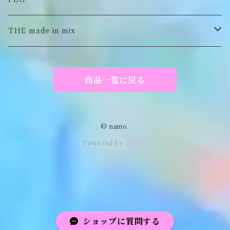
Tシャツ
スウェット/パーカー
キーチャーム
THE made in mix
ソックス
Tシャツ
ポーチ
商品一覧に戻る
キーホルダー
がま口
© namo.
Powered by
アパレル
ショップに質問する