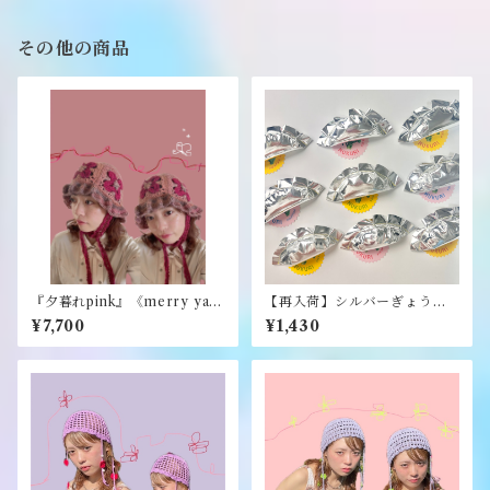
その他の商品
『夕暮れpink』《merry yar
【再入荷】シルバーぎょうざ
n》
ブローチ《むくり》
¥7,700
¥1,430