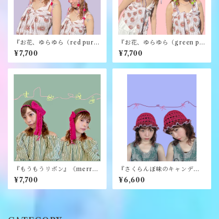
『お花、ゆらゆら（red purpl
『お花、ゆらゆら（green pu
e）』《merry yarn》
rple）』《merry yarn》
¥7,700
¥7,700
『もうもうリボン』《merry
『さくらんぼ味のキャンディ
yarn》
ハット』《merry yarn》
¥7,700
¥6,600