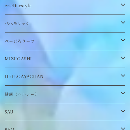
ステッカー
ロンT
バッグ
erielinestyle
ぬいぐるみヘアピン
CAP
アクセサリー
ピアス/イヤリング
ペヘモリッケ
缶バッヂ
other
雑貨
ネックレス
帽子
ぺーどろりーの
ロンT
Tシャツ
マスクチェーン
キーホルダー
靴下
MIZUGASHI
ステッカー・シール
ブローチ
スタイ
帽子
HELLOAYACHAN
チャーム
アクセサリー
ピアス/イヤリング
健康（ヘルシー）
Tシャツ
ロンT
SAU
イヤーマフラー
スウェット/パーカー
ロンT
PEG