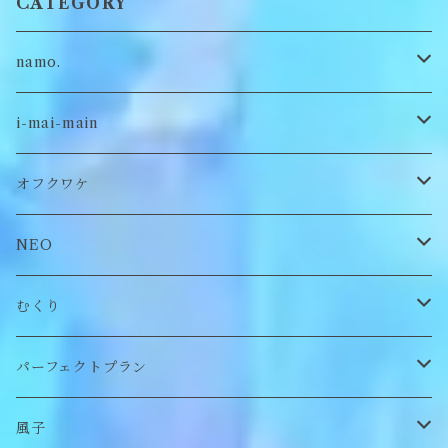
CATEGORY
namo.
古着
i-mai-main
オリジナル
ビスチェ
オフクワケ
付け襟
トップス
NEO
帽子
アウター
財布
むくり
スヌード
付け襟
ポーチ
リング
パーフェクトプラン
チョーカー/ネックレス
bag/巾着
bag/巾着
ピアス/イヤリング
ワンピース
風子