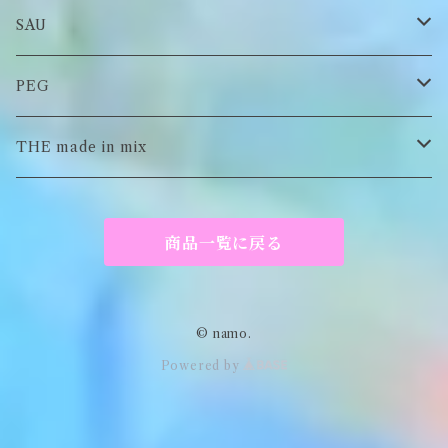
Tシャツ
ロンT
SAU
イヤーマフラー
スウェット/パーカー
ロンT
PEG
Tシャツ
スウェット/パーカー
キーチャーム
THE made in mix
ソックス
Tシャツ
ポーチ
商品一覧に戻る
キーホルダー
がま口
© namo.
Powered by
アパレル