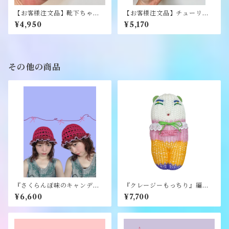
【お客様注文品】靴下ちゃん
【お客様注文品】チューリッ
ぬいぐるみ（ホワイト）《風
プぬいぐるみ（イエロー）
¥4,950
¥5,170
子》
《風子》
その他の商品
『さくらんぼ味のキャンディ
『クレージーもっちり』編み
ハット』《merry yarn》
ぐるみ《むくり》
¥6,600
¥7,700