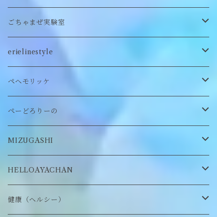
クッション
ぬいぐるみマフラー
キーホルダー
トレーナー
ごちゃまぜ実験室
ステッカー
ロンT
バッグ
erielinestyle
ぬいぐるみヘアピン
CAP
アクセサリー
ピアス/イヤリング
ペヘモリッケ
缶バッヂ
other
雑貨
ネックレス
帽子
ぺーどろりーの
ロンT
Tシャツ
マスクチェーン
キーホルダー
靴下
MIZUGASHI
ステッカー・シール
ブローチ
スタイ
帽子
HELLOAYACHAN
チャーム
アクセサリー
ピアス/イヤリング
健康（ヘルシー）