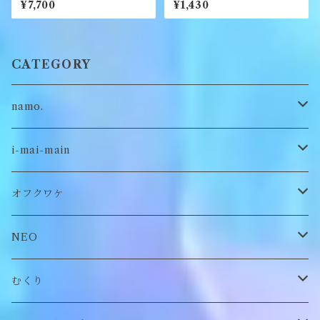
¥7,700
¥1,430
CATEGORY
namo.
古着
i-mai-main
オリジナル
ビスチェ
オフクワケ
付け襟
トップス
NEO
帽子
アウター
財布
むくり