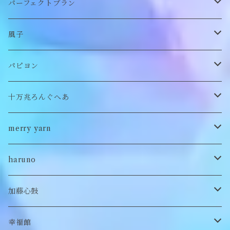
スヌード
付け襟
ポーチ
リング
パーフェクトプラン
チョーカー/ネックレス
bag/巾着
bag/巾着
ピアス/イヤリング
ワンピース
風子
バッグ
パンツ
ピアス/イヤリング
ブローチ
トップス
ぬいぐるみ
パピヨン
バブーシュカ
ヘアアクセサリー
イヤカフ
刺繍キャップ
アウター
刺繍ポーチ
ぬいぐるみ
十万兆ろんぐへあ
ポンチョ
雑貨
チョーカー
ロンT
パンツ
ブローチ
ぬいぐるみブローチ
ブローチ
merry yarn
キッズ
ヘアバレッタ
Tシャツ
スカート
ぬいぐるみリング
マフラー
帽子
haruno
付け襟
キーホルダー
シューズ/サンダル
ぬいぐるみ鏡
ヘアゴム
加藤心鼓
カードケース
ぬいぐるみ
セットアップ
ぬいぐるみキーホルダー
靴下
ロンT
幸福館