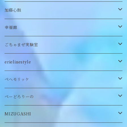
付け襟
キーホルダー
シューズ/サンダル
ぬいぐるみ鏡
ヘアゴム
加藤心鼓
カードケース
ぬいぐるみ
セットアップ
ぬいぐるみキーホルダー
靴下
ロンT
幸福館
クッション
ぬいぐるみマフラー
キーホルダー
トレーナー
ごちゃまぜ実験室
ステッカー
ロンT
バッグ
erielinestyle
ぬいぐるみヘアピン
CAP
アクセサリー
ピアス/イヤリング
ペヘモリッケ
缶バッヂ
other
雑貨
ネックレス
帽子
ぺーどろりーの
ロンT
Tシャツ
マスクチェーン
キーホルダー
靴下
MIZUGASHI