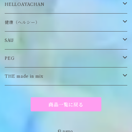
ステッカー・シール
ブローチ
スタイ
帽子
HELLOAYACHAN
チャーム
アクセサリー
ピアス/イヤリング
健康（ヘルシー）
Tシャツ
ロンT
SAU
イヤーマフラー
スウェット/パーカー
ロンT
PEG
Tシャツ
スウェット/パーカー
キーチャーム
THE made in mix
ソックス
Tシャツ
ポーチ
商品一覧に戻る
キーホルダー
がま口
© namo.