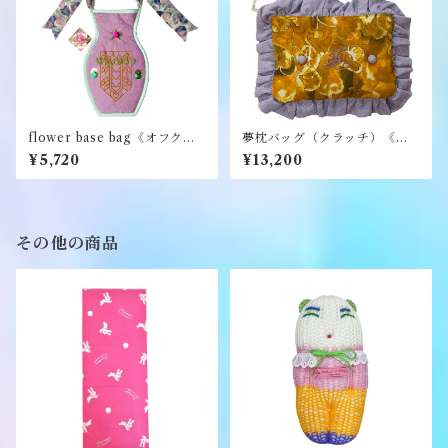
flower base bag《オフクワ
夢枕バッグ（クラッチ）《オ
ケ》
フクワケ》
¥5,720
¥13,200
その他の商品