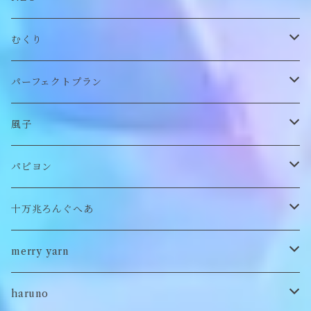
帽子
アウター
財布
むくり
スヌード
付け襟
ポーチ
リング
パーフェクトプラン
チョーカー/ネックレス
bag/巾着
bag/巾着
ピアス/イヤリング
ワンピース
風子
バッグ
パンツ
ピアス/イヤリング
ブローチ
トップス
ぬいぐるみ
パピヨン
バブーシュカ
ヘアアクセサリー
イヤカフ
刺繍キャップ
アウター
刺繍ポーチ
ぬいぐるみ
十万兆ろんぐへあ
ポンチョ
雑貨
チョーカー
ロンT
パンツ
ブローチ
ぬいぐるみブローチ
ブローチ
merry yarn
キッズ
ヘアバレッタ
Tシャツ
スカート
ぬいぐるみリング
マフラー
帽子
haruno