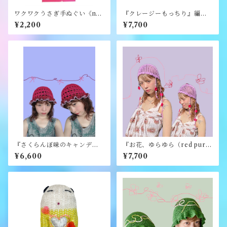
ワクワクうさぎ手ぬぐい《na
『クレージーもっちり』編み
mo.》
ぐるみ《むくり》
¥2,200
¥7,700
『さくらんぼ味のキャンディ
『お花、ゆらゆら（red purpl
ハット』《merry yarn》
e）』《merry yarn》
¥6,600
¥7,700