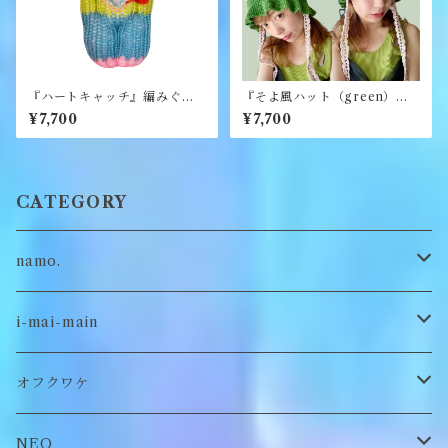
『ハートキャッチ』編みぐる
『そよ風ハット（green）』
み《むくり》
《merry yarn》
¥7,700
¥7,700
CATEGORY
namo.
古着
i-mai-main
オリジナル
ビスチェ
オフクワケ
付け襟
トップス
NEO