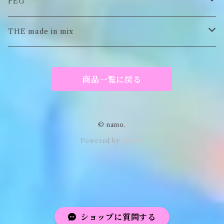
イヤーマフラー
スウェット/パーカー
ロンT
PEG
Tシャツ
スウェット/パーカー
キーチャーム
THE made in mix
ソックス
Tシャツ
ポーチ
商品一覧に戻る
キーホルダー
がま口
© namo.
Powered by
アパレル
ショップに質問する