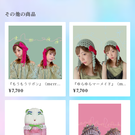
その他の商品
『もうもうリボン』《merry
『ゆらゆらマーメイド』《me
yarn》
rry yarn》
¥7,700
¥7,700