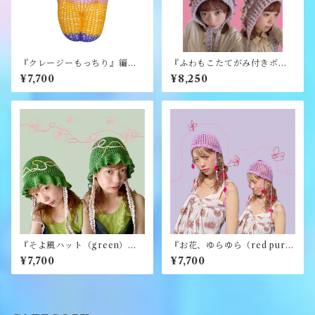
『クレージーもっちり』編み
『ふわもこたてがみ付きボン
ぐるみ《むくり》
ネット』《merry yarn》
¥7,700
¥8,250
『そよ風ハット（green）』
『お花、ゆらゆら（red purpl
《merry yarn》
e）』《merry yarn》
¥7,700
¥7,700