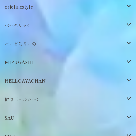
ステッカー
ロンT
バッグ
erielinestyle
ぬいぐるみヘアピン
CAP
アクセサリー
ピアス/イヤリング
ペヘモリッケ
缶バッヂ
other
雑貨
ネックレス
帽子
ぺーどろりーの
ロンT
Tシャツ
マスクチェーン
キーホルダー
靴下
MIZUGASHI
ステッカー・シール
ブローチ
スタイ
帽子
HELLOAYACHAN
チャーム
アクセサリー
ピアス/イヤリング
健康（ヘルシー）
Tシャツ
ロンT
SAU