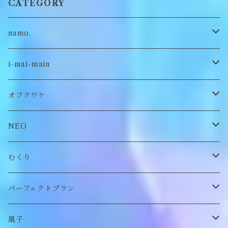
CATEGORY
namo.
古着
i-mai-main
オリジナル
ビスチェ
オフクワケ
付け襟
トップス
NEO
帽子
アウター
財布
むくり
スヌード
付け襟
ポーチ
リング
パーフェクトプラン
チョーカー/ネックレス
bag/巾着
bag/巾着
ピアス/イヤリング
ワンピース
風子