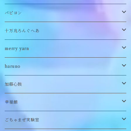
バッグ
パンツ
ピアス/イヤリング
ブローチ
トップス
ぬいぐるみ
パピヨン
バブーシュカ
ヘアアクセサリー
イヤカフ
刺繍キャップ
アウター
刺繍ポーチ
ぬいぐるみ
十万兆ろんぐへあ
ポンチョ
雑貨
チョーカー
ロンT
パンツ
ブローチ
ぬいぐるみブローチ
ブローチ
merry yarn
キッズ
ヘアバレッタ
Tシャツ
スカート
ぬいぐるみリング
マフラー
帽子
haruno
付け襟
キーホルダー
シューズ/サンダル
ぬいぐるみ鏡
ヘアゴム
加藤心鼓
カードケース
ぬいぐるみ
セットアップ
ぬいぐるみキーホルダー
靴下
ロンT
幸福館
クッション
ぬいぐるみマフラー
キーホルダー
トレーナー
ごちゃまぜ実験室