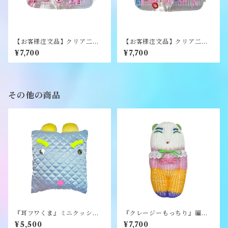
【お客様注文品】クリア二つ
【お客様注文品】クリア二つ
折り財布《NEO》
折り財布《NEO》
¥7,700
¥7,700
その他の商品
『耳フワくま』ミニクッショ
『クレージーもっちり』編み
ン《むくり》
ぐるみ《むくり》
¥5,500
¥7,700