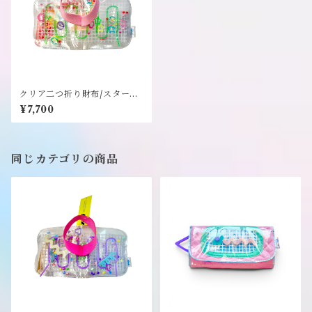
クリア二つ折り財布/スター丸×
ピンク《NEO》
¥7,700
同じカテゴリの商品