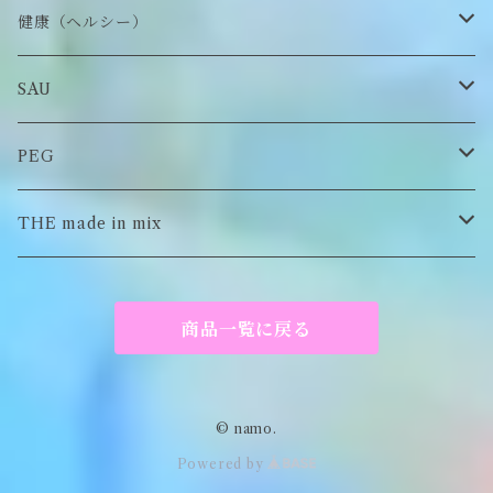
チャーム
アクセサリー
ピアス/イヤリング
健康（ヘルシー）
Tシャツ
ロンT
SAU
イヤーマフラー
スウェット/パーカー
ロンT
PEG
Tシャツ
スウェット/パーカー
キーチャーム
THE made in mix
ソックス
Tシャツ
ポーチ
商品一覧に戻る
キーホルダー
がま口
© namo.
Powered by
アパレル