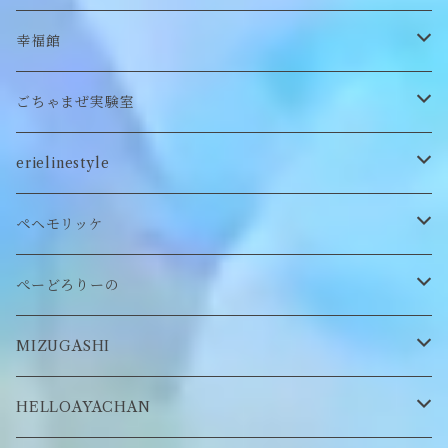
カードケース
ぬいぐるみ
セットアップ
ぬいぐるみキーホルダー
靴下
ロンT
幸福館
クッション
ぬいぐるみマフラー
キーホルダー
トレーナー
ごちゃまぜ実験室
ステッカー
ロンT
バッグ
erielinestyle
ぬいぐるみヘアピン
CAP
アクセサリー
ピアス/イヤリング
ペヘモリッケ
缶バッヂ
other
雑貨
ネックレス
帽子
ぺーどろりーの
ロンT
Tシャツ
マスクチェーン
キーホルダー
靴下
MIZUGASHI
ステッカー・シール
ブローチ
スタイ
帽子
HELLOAYACHAN