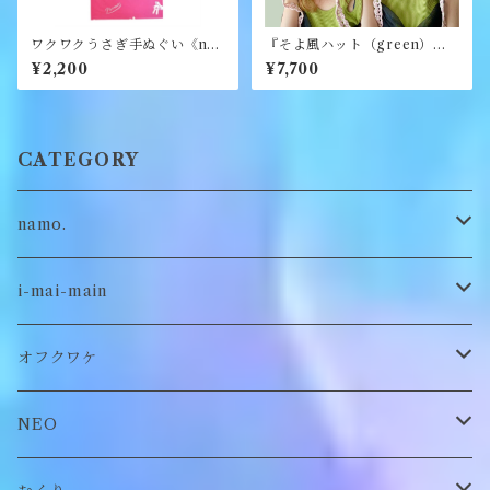
ワクワクうさぎ手ぬぐい《na
『そよ風ハット（green）』
mo.》
《merry yarn》
¥2,200
¥7,700
CATEGORY
namo.
古着
i-mai-main
オリジナル
ビスチェ
オフクワケ
付け襟
トップス
NEO