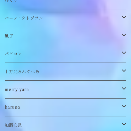
帽子
アウター
財布
むくり
スヌード
付け襟
ポーチ
リング
パーフェクトプラン
チョーカー/ネックレス
bag/巾着
bag/巾着
ピアス/イヤリング
ワンピース
風子
バッグ
パンツ
ピアス/イヤリング
ブローチ
トップス
ぬいぐるみ
パピヨン
バブーシュカ
ヘアアクセサリー
イヤカフ
刺繍キャップ
アウター
刺繍ポーチ
ぬいぐるみ
十万兆ろんぐへあ
ポンチョ
雑貨
チョーカー
ロンT
パンツ
ブローチ
ぬいぐるみブローチ
ブローチ
merry yarn
キッズ
ヘアバレッタ
Tシャツ
スカート
ぬいぐるみリング
マフラー
帽子
haruno
付け襟
キーホルダー
シューズ/サンダル
ぬいぐるみ鏡
ヘアゴム
加藤心鼓