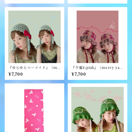
『ゆらゆらマーメイド』《me
『夕暮れpink』《merry yar
rry yarn》
n》
¥7,700
¥7,700