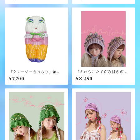
『クレージーもっちり』編み
『ふわもこたてがみ付きボン
ぐるみ《むくり》
ネット』《merry yarn》
¥7,700
¥8,250