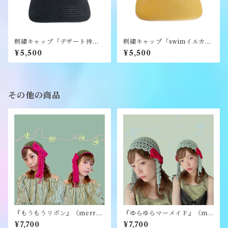
刺繍キャップ「デザート待ち
刺繍キャップ「swimイルカ」
白ねこ」《むくり》
《むくり》
¥5,500
¥5,500
その他の商品
『もうもうリボン』《merry
『ゆらゆらマーメイド』《me
yarn》
rry yarn》
¥7,700
¥7,700