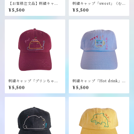
【お客様注文品】刺繍キャッ
刺繍キャップ「sweet」《む
プ「丸い手のねこ」《むく
くり》
¥5,500
¥5,500
り》
刺繍キャップ「プリンちゃ
刺繍キャップ「Hot drink」
ん」《むくり》
《むくり》
¥5,500
¥5,500