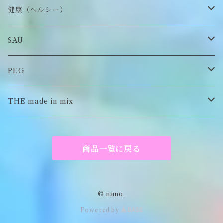
チャーム
アクセサリー
ピアス/イヤリング
健康（ヘルシー）
Tシャツ
ロンT
SAU
イヤーマフラー
スウェット/パーカー
ロンT
PEG
Tシャツ
スウェット/パーカー
キーチャーム
THE made in mix
ソックス
Tシャツ
ポーチ
商品一覧に戻る
キーホルダー
がま口
© namo.
Powered by
アパレル