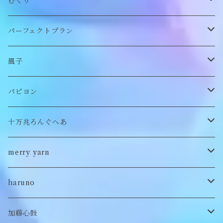
帽子
アウター
財布
むくり
スヌード
付け襟
ポーチ
リング
パーフェクトプラン
チョーカー/ネックレス
bag/巾着
bag/巾着
ピアス/イヤリング
ワンピース
風子
バッグ
パンツ
ピアス/イヤリング
ブローチ
トップス
ぬいぐるみ
パピヨン
バブーシュカ
ヘアアクセサリー
イヤカフ
刺繍キャップ
アウター
刺繍ポーチ
ぬいぐるみ
十万兆ろんぐへあ
ポンチョ
雑貨
チョーカー
ロンT
パンツ
ブローチ
ぬいぐるみブローチ
ブローチ
merry yarn
キッズ
ヘアバレッタ
Tシャツ
スカート
ぬいぐるみリング
マフラー
帽子
haruno
付け襟
キーホルダー
シューズ/サンダル
ぬいぐるみ鏡
ヘアゴム
加藤心鼓