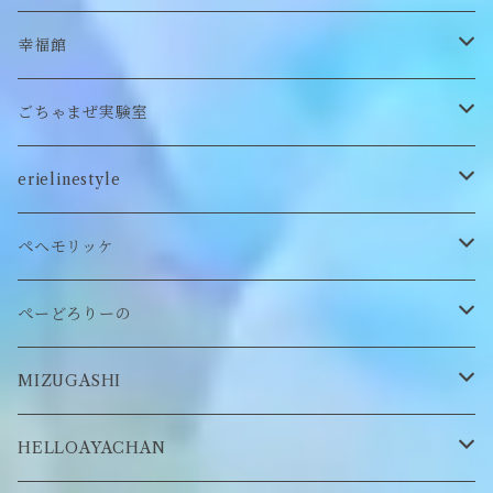
カードケース
ぬいぐるみ
セットアップ
ぬいぐるみキーホルダー
靴下
ロンT
幸福館
クッション
ぬいぐるみマフラー
キーホルダー
トレーナー
ごちゃまぜ実験室
ステッカー
ロンT
バッグ
erielinestyle
ぬいぐるみヘアピン
CAP
アクセサリー
ピアス/イヤリング
ペヘモリッケ
缶バッヂ
other
雑貨
ネックレス
帽子
ぺーどろりーの
ロンT
Tシャツ
マスクチェーン
キーホルダー
靴下
MIZUGASHI
ステッカー・シール
ブローチ
スタイ
帽子
HELLOAYACHAN