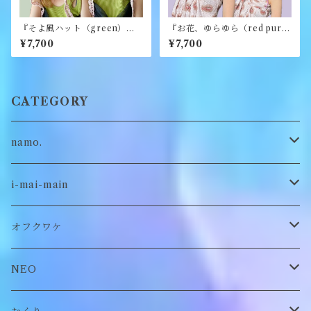
『そよ風ハット（green）』
『お花、ゆらゆら（red purpl
《merry yarn》
e）』《merry yarn》
¥7,700
¥7,700
CATEGORY
namo.
古着
i-mai-main
オリジナル
ビスチェ
オフクワケ
付け襟
トップス
NEO