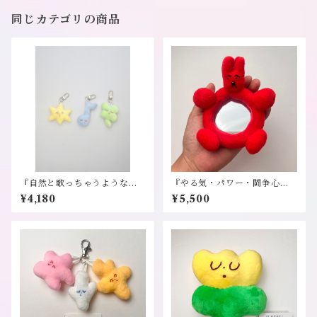
同じカテゴリの商品
『自然と歌っちゃうような♩
『やる気・パワー・闘争心』/
春の空気の中でちょっとブル
ぬいぐるみ手鏡《ドリーミー
¥4,180
¥5,500
ー』キーホルダー《ドリーミ
マート・パピヨン》
ーマート・パピヨン》