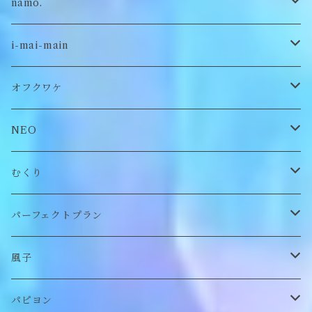
namo.
古着
i-mai-main
オリジナル
ビスチェ
オフクワケ
付け襟
トップス
NEO
帽子
アウター
財布
むくり
スヌード
付け襟
ポーチ
リング
パーフェクトプラン
チョーカー/ネックレス
bag/巾着
bag/巾着
ピアス/イヤリング
ワンピース
風子
バッグ
パンツ
ピアス/イヤリング
ブローチ
トップス
ぬいぐるみ
パピヨン