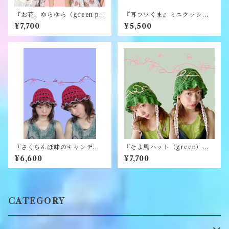
『お花、ゆらゆら（green pu
『耳フワくま』ミニクッショ
rple）』《merry yarn》
ン《むくり》
¥7,700
¥5,500
『さくらんぼ味のキャンディ
『そよ風ハット（green）』
ハット』《merry yarn》
《merry yarn》
¥6,600
¥7,700
CATEGORY