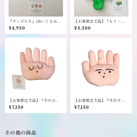
『サンゴたち』/ぬいぐるみキ
【お客様注文品】『もう・ゆ
ーホルダー《ドリーミーマー
く年くる年！？』/ぬいぐるみ
¥4,950
¥5,500
ト・パピヨン》
《ドリーミー・マート パピヨ
ン》
【お客様注文品】『手のひら
【お客様注文品】『手汗ダラ
の色が愉快』/ぬいぐるみ《ド
ダラ怪人』/ぬいぐるみ《ドリ
¥7,150
¥7,150
リーミー・マート パピヨン》
ーミー・マート パピヨン》
その他の商品