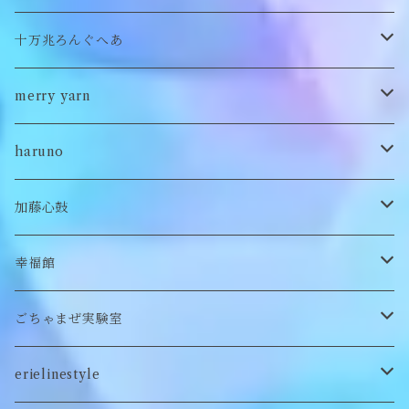
バブーシュカ
ヘアアクセサリー
イヤカフ
刺繍キャップ
アウター
刺繍ポーチ
ぬいぐるみ
十万兆ろんぐへあ
ポンチョ
雑貨
チョーカー
ロンT
パンツ
ブローチ
ぬいぐるみブローチ
ブローチ
merry yarn
キッズ
ヘアバレッタ
Tシャツ
スカート
ぬいぐるみリング
マフラー
帽子
haruno
付け襟
キーホルダー
シューズ/サンダル
ぬいぐるみ鏡
ヘアゴム
加藤心鼓
カードケース
ぬいぐるみ
セットアップ
ぬいぐるみキーホルダー
靴下
ロンT
幸福館
クッション
ぬいぐるみマフラー
キーホルダー
トレーナー
ごちゃまぜ実験室
ステッカー
ロンT
バッグ
erielinestyle