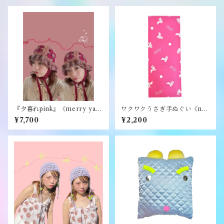
『夕暮れpink』《merry yar
ワクワクうさぎ手ぬぐい《na
n》
mo.》
¥7,700
¥2,200