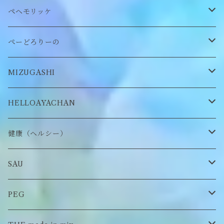
ぬいぐるみヘアピン
CAP
アクセサリー
ピアス/イヤリング
ペヘモリッケ
缶バッヂ
other
雑貨
ネックレス
帽子
ぺーどろりーの
ロンT
Tシャツ
マスクチェーン
キーホルダー
靴下
MIZUGASHI
ステッカー・シール
ブローチ
スタイ
帽子
HELLOAYACHAN
チャーム
アクセサリー
ピアス/イヤリング
健康（ヘルシー）
Tシャツ
ロンT
SAU
イヤーマフラー
スウェット/パーカー
ロンT
PEG