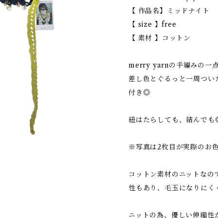
【 作品名】ミッドナイト
【 size 】free
【 素材 】コットン
merry yarnの手編み
差し色とぐるっと一周つい
付き◎
紐はたらしても、結んでも
※写真は2枚目が実際のお
コットン素材のニットなの
性もあり、毛玉になりにく
ニットの為、優しい伸縮性