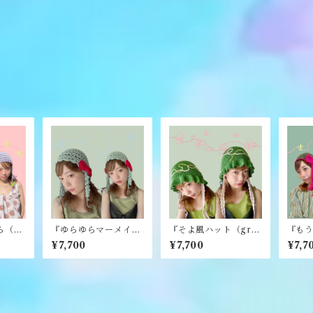
（gr
『ゆらゆらマーメイ
『そよ風ハット（gre
『も
』《me
ド』《merry yarn》
en）』《merry yar
《mer
¥7,700
¥7,700
¥7,7
n》