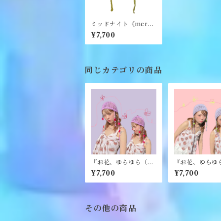
ミッドナイト《merry
yarn》
¥7,700
同じカテゴリの商品
『お花、ゆらゆら（re
『お花、ゆらゆら
d purple）』《merr
een purple）
¥7,700
¥7,700
y yarn》
rry yarn》
その他の商品