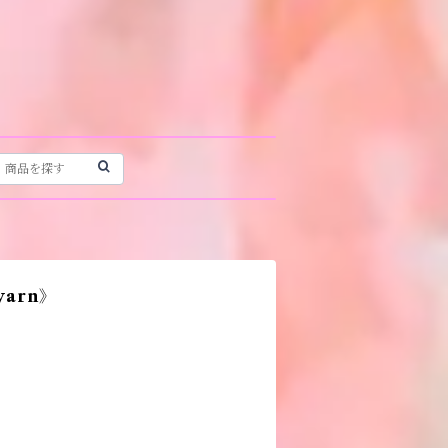
yarn》