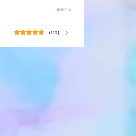
通報する
(110)