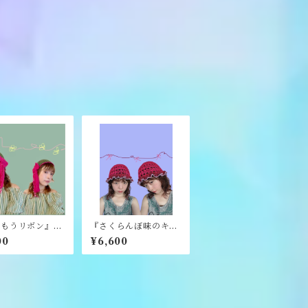
うもうリボン』
『さくらんぼ味のキャ
ry yarn》
ンディハット』《mer
00
¥6,600
ry yarn》