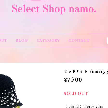
OUT
BLOG
CATEGORY
CONTACT
ミッドナイト《merry 
¥7,700
SOLD OUT
【 brand 】merry yarn