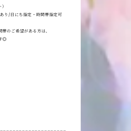
ト）
償あり/日にち指定・時間帯指定可
間帯のご希望がある方は、
す◎
_____________________