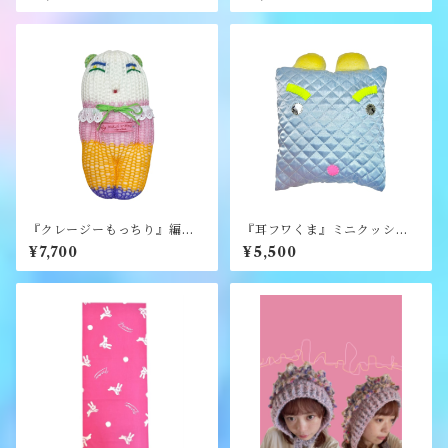
『クレージーもっちり』編み
『耳フワくま』ミニクッショ
ぐるみ《むくり》
ン《むくり》
¥7,700
¥5,500