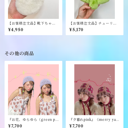
【お客様注文品】靴下ちゃん
【お客様注文品】チューリッ
ぬいぐるみ（ホワイト）《風
プぬいぐるみ（イエロー）
¥4,950
¥5,170
子》
《風子》
その他の商品
『お花、ゆらゆら（green pu
『夕暮れpink』《merry yar
rple）』《merry yarn》
n》
¥7,700
¥7,700