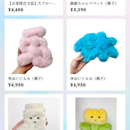
【お客様注文品】犬ブローチ/
謝謝ちゃんパペット《風子》
ブルー《風子》
¥4,400
¥5,390
兎ぬいぐるみ《風子》
休ぬいぐるみ《風子》
¥4,950
¥4,950