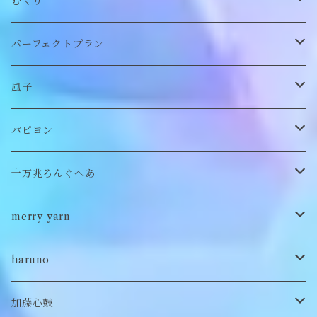
帽子
アウター
財布
むくり
スヌード
付け襟
ポーチ
リング
パーフェクトプラン
チョーカー/ネックレス
bag/巾着
bag/巾着
ピアス/イヤリング
ワンピース
風子
バッグ
パンツ
ピアス/イヤリング
ブローチ
トップス
ぬいぐるみ
パピヨン
バブーシュカ
ヘアアクセサリー
イヤカフ
刺繍キャップ
アウター
刺繍ポーチ
ぬいぐるみ
十万兆ろんぐへあ
ポンチョ
雑貨
チョーカー
ロンT
パンツ
ブローチ
ぬいぐるみブローチ
ブローチ
merry yarn
キッズ
ヘアバレッタ
Tシャツ
スカート
ぬいぐるみリング
マフラー
帽子
haruno
付け襟
キーホルダー
シューズ/サンダル
ぬいぐるみ鏡
ヘアゴム
加藤心鼓