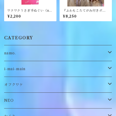
ワクワクうさぎ手ぬぐい《na
『ふわもこたてがみ付きボン
mo.》
ネット』《merry yarn》
¥2,200
¥8,250
CATEGORY
namo.
古着
i-mai-main
オリジナル
ビスチェ
オフクワケ
付け襟
トップス
NEO