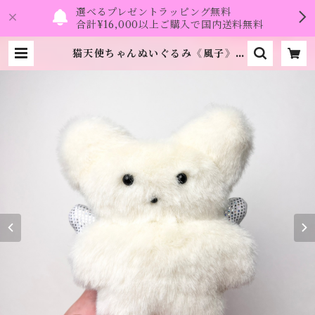
選べるプレゼントラッピング無料
合計¥16,000以上ご購入で国内送料無料
猫天使ちゃんぬいぐるみ《風子》 |
namo.