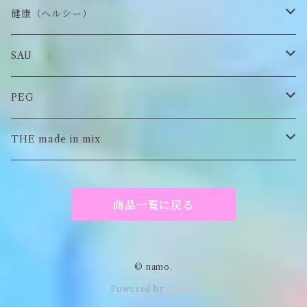
チャーム
アクセサリー
ピアス/イヤリング
健康（ヘルシー）
Tシャツ
ロンT
SAU
イヤーマフラー
スウェット/パーカー
ロンT
PEG
Tシャツ
スウェット/パーカー
キーチャーム
THE made in mix
ソックス
Tシャツ
ポーチ
商品一覧に戻る
キーホルダー
がま口
© namo.
Powered by
アパレル