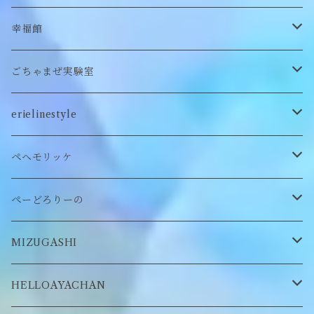
カードケース
ぬいぐるみ
セットアップ
ぬいぐるみキーホルダー
靴下
ロンT
幸福館
クッション
ぬいぐるみマフラー
キーホルダー
トレーナー
ごちゃまぜ実験室
ステッカー
ロンT
バッグ
erielinestyle
ぬいぐるみヘアピン
CAP
アクセサリー
ピアス/イヤリング
ペヘモリッケ
缶バッヂ
other
雑貨
ネックレス
帽子
ぺーどろりーの
ロンT
Tシャツ
マスクチェーン
キーホルダー
靴下
MIZUGASHI
ステッカー・シール
ブローチ
スタイ
帽子
HELLOAYACHAN