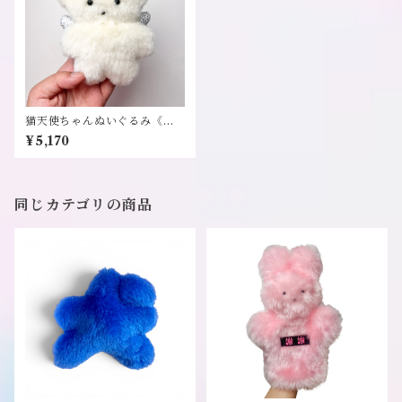
猫天使ちゃんぬいぐるみ《風
子》
¥5,170
同じカテゴリの商品